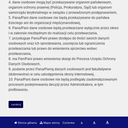
4. dane osobowe mogą być przekazywane organom państwowym,
organom ochrony prawnej (Policja, Prokuratura, Sąd) lub organom
samorządu terytorialnego w związku z prowadzonym postępowaniem,
5. Pana/Pani dane osobowe nie będą przekazywane do państwa
trzeciego ani do organizacji międzynarodowej,
6. Pana/Pani dane osobowe będą przetwarzane wyłącznie przez okres
i w zakresie niezbędnym do realizacji celu przetwarzania,
7. przysługuje Panu/Pani prawo dostępu do treści swoich danych
osobowych oraz ich sprostowania, usunięcia lub ograniczenia
przetwarzania lub prawo do wniesienia sprzeciwu wobec
przetwarzania,
8. ma Pan/Pani prawo wniesienia skargi do Prezesa Urzędu Ochrony
Danych Osobowych,
9. podanie przez Pana/Panią danych osobowych jest fakultatywne
(dobrowolne) w celu udostępnienia strony internetowej,
10. Pana/Pani dane osobowe nie będą podlegały zautomatyzowanym
procesom podejmowania decyzji przez Administratora, w tym
profilowaniu.
zamknij
Strona główna
Mapa strony
Czcionka