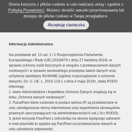
Strona korzysta z plików cookies w celu realizacji usług i zgodnie z
Polityką Prywatności
. Możesz określić warunki przechowywania lub
dostępu do plików cookies w Twojej przeglądarce.
Akceptuję ciasteczka
Informacja Administratora
Na podstawie art. 13 ust. 1 i 2 Rozporządzenia Parlamentu
Europejskiego i Rady (UE) 2016/679 z dnia 27 kwietnia 2016r. w
sprawie ochrony osób fizycznych w związku z przetwarzaniem danych
osobowych i w sprawie swobodnego przepływu takich danych oraz
uchylenia dyrektywy 95/46/WE (ogólne rozporządzenie o ochronie
danych), Dz. U. UE. L. 2016.119.1 z dnia 4 maja 2016r., dalej RODO
informuję:
1. dane Administratora i Inspektora Ochrony Danych znajdują się w
linku „Ochrona danych osobowych”,
2. Pana/Pani dane osobowe w postaci adresu IP, są przetwarzane w
celu udostępniania strony internetowej oraz wypełnienia obowiązków
prawnych spoczywających na administratorze(art.6 ust.1 lit.c RODO),
3. jeżeli korzysta Pan/Pani z odnośnika na stronie będącego adresem
e-mail placówki to zgadza się Pan/Pani na przetwarzanie danych w
celu udzielenia odpowiedzi,