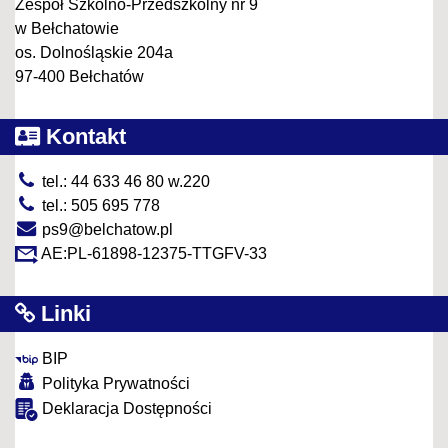
Zespół Szkolno-Przedszkolny nr 9
w Bełchatowie
os. Dolnośląskie 204a
97-400 Bełchatów
Kontakt
tel.: 44 633 46 80 w.220
tel.: 505 695 778
ps9@belchatow.pl
AE:PL-61898-12375-TTGFV-33
Linki
BIP
Polityka Prywatności
Deklaracja Dostępności