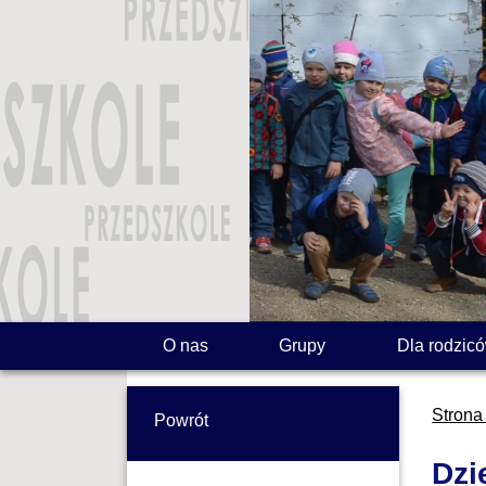
O nas
Grupy
Dla rodzic
Strona
Powrót
Dzi