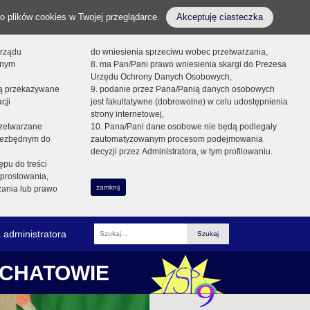
o plików cookies w Twojej przeglądarce.
Akceptuję ciasteczka
orządu
do wniesienia sprzeciwu wobec przetwarzania,
onym
8. ma Pan/Pani prawo wniesienia skargi do Prezesa
Urzędu Ochrony Danych Osobowych,
dą przekazywane
9. podanie przez Pana/Panią danych osobowych
cji
jest fakultatywne (dobrowolne) w celu udostępnienia
strony internetowej,
zetwarzane
10. Pana/Pani dane osobowe nie będą podlegały
niezbędnym do
zautomatyzowanym procesom podejmowania
decyzji przez Administratora, w tym profilowaniu.
ępu do treści
prostowania,
zamknij
zania lub prawo
 administratora
Fraza
ŁCHATOWIE