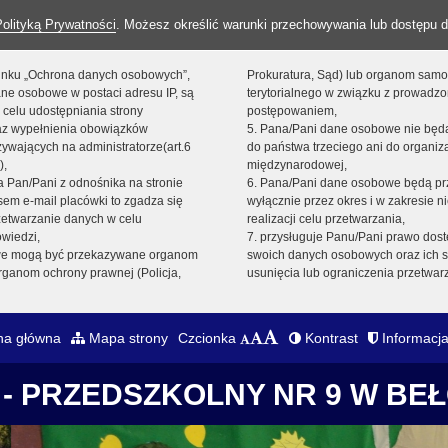
Polityką Prywatności
. Możesz określić warunki przechowywania lub dostępu d
 linku „Ochrona danych osobowych”,
Prokuratura, Sąd) lub organom sam
ne osobowe w postaci adresu IP, są
terytorialnego w związku z prowadz
 celu udostępniania strony
postępowaniem,
raz wypełnienia obowiązków
5. Pana/Pani dane osobowe nie bę
ywających na administratorze(art.6
do państwa trzeciego ani do organiza
),
międzynarodowej,
sta Pan/Pani z odnośnika na stronie
6. Pana/Pani dane osobowe będą pr
em e-mail placówki to zgadza się
wyłącznie przez okres i w zakresie 
zetwarzanie danych w celu
realizacji celu przetwarzania,
owiedzi,
7. przysługuje Panu/Pani prawo dost
we mogą być przekazywane organom
swoich danych osobowych oraz ich s
ganom ochrony prawnej (Policja,
usunięcia lub ograniczenia przetwar
na główna
Mapa strony
Czcionka
Kontrast
Informacja
- PRZEDSZKOLNY NR 9 W BE