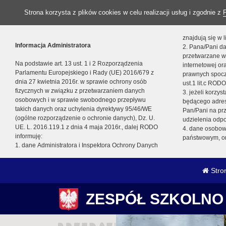
Strona korzysta z plików cookies w celu realizacji usług i zgodnie z
znajdują się w
Informacja Administratora
2. Pana/Pani da
przetwarzane w
Na podstawie art. 13 ust. 1 i 2 Rozporządzenia
internetowej o
Parlamentu Europejskiego i Rady (UE) 2016/679 z
prawnych spocz
dnia 27 kwietnia 2016r. w sprawie ochrony osób
ust.1 lit.c RODO
fizycznych w związku z przetwarzaniem danych
3. jeżeli korzy
osobowych i w sprawie swobodnego przepływu
będącego adres
takich danych oraz uchylenia dyrektywy 95/46/WE
Pan/Pani na pr
(ogólne rozporządzenie o ochronie danych), Dz. U.
udzielenia odp
UE. L. 2016.119.1 z dnia 4 maja 2016r., dalej RODO
4. dane osobo
informuję:
państwowym, or
1. dane Administratora i Inspektora Ochrony Danych
Stro
ZESPÓŁ SZKOLNO 