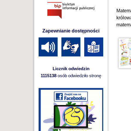
Matema
królow
matema
Zapewnianie dostępności
Licznik odwiedzin
1115138
osób odwiedziło stronę