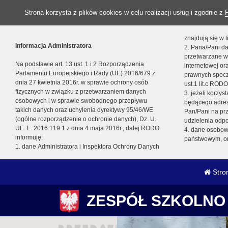
Strona korzysta z plików cookies w celu realizacji usług i zgodnie z
znajdują się w
Informacja Administratora
2. Pana/Pani da
przetwarzane w
Na podstawie art. 13 ust. 1 i 2 Rozporządzenia
internetowej o
Parlamentu Europejskiego i Rady (UE) 2016/679 z
prawnych spocz
dnia 27 kwietnia 2016r. w sprawie ochrony osób
ust.1 lit.c RODO
fizycznych w związku z przetwarzaniem danych
3. jeżeli korzy
osobowych i w sprawie swobodnego przepływu
będącego adres
takich danych oraz uchylenia dyrektywy 95/46/WE
Pan/Pani na pr
(ogólne rozporządzenie o ochronie danych), Dz. U.
udzielenia odp
UE. L. 2016.119.1 z dnia 4 maja 2016r., dalej RODO
4. dane osobo
informuję:
państwowym, or
1. dane Administratora i Inspektora Ochrony Danych
Stro
ZESPÓŁ SZKOLNO 