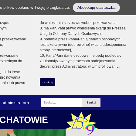
o plików cookies w Twojej przeglądarce.
Akceptuję ciasteczka
orządu
do wniesienia sprzeciwu wobec przetwarzania,
onym
8. ma Pan/Pani prawo wniesienia skargi do Prezesa
Urzędu Ochrony Danych Osobowych,
dą przekazywane
9. podanie przez Pana/Panią danych osobowych
cji
jest fakultatywne (dobrowolne) w celu udostępnienia
strony internetowej,
zetwarzane
10. Pana/Pani dane osobowe nie będą podlegały
niezbędnym do
zautomatyzowanym procesom podejmowania
decyzji przez Administratora, w tym profilowaniu.
ępu do treści
prostowania,
zamknij
zania lub prawo
 administratora
Fraza
ŁCHATOWIE