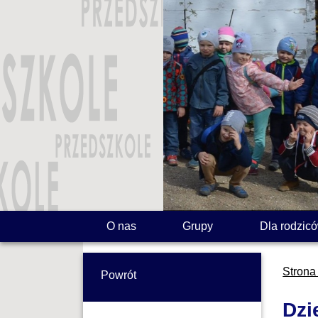
O nas
Grupy
Dla rodzic
Strona
Powrót
Dzi