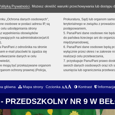
Polityką Prywatności
. Możesz określić warunki przechowywania lub dostępu d
 linku „Ochrona danych osobowych”,
Prokuratura, Sąd) lub organom sam
ne osobowe w postaci adresu IP, są
terytorialnego w związku z prowadz
 celu udostępniania strony
postępowaniem,
raz wypełnienia obowiązków
5. Pana/Pani dane osobowe nie bę
ywających na administratorze(art.6
do państwa trzeciego ani do organiza
),
międzynarodowej,
sta Pan/Pani z odnośnika na stronie
6. Pana/Pani dane osobowe będą pr
em e-mail placówki to zgadza się
wyłącznie przez okres i w zakresie 
zetwarzanie danych w celu
realizacji celu przetwarzania,
owiedzi,
7. przysługuje Panu/Pani prawo dost
we mogą być przekazywane organom
swoich danych osobowych oraz ich s
ganom ochrony prawnej (Policja,
usunięcia lub ograniczenia przetwar
na główna
Mapa strony
Czcionka
Kontrast
Informacja
- PRZEDSZKOLNY NR 9 W BE