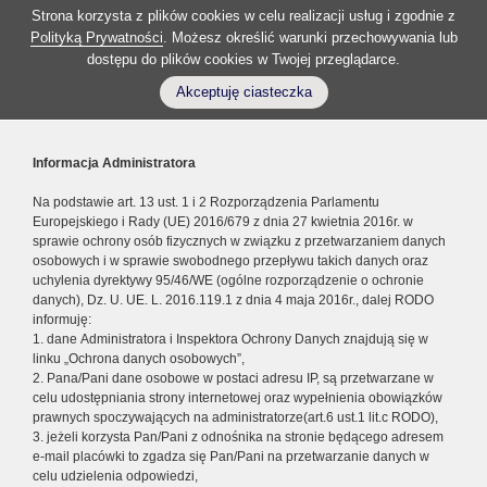
Strona korzysta z plików cookies w celu realizacji usług i zgodnie z
Polityką Prywatności
. Możesz określić warunki przechowywania lub
dostępu do plików cookies w Twojej przeglądarce.
Akceptuję ciasteczka
Informacja Administratora
Na podstawie art. 13 ust. 1 i 2 Rozporządzenia Parlamentu
Europejskiego i Rady (UE) 2016/679 z dnia 27 kwietnia 2016r. w
sprawie ochrony osób fizycznych w związku z przetwarzaniem danych
osobowych i w sprawie swobodnego przepływu takich danych oraz
uchylenia dyrektywy 95/46/WE (ogólne rozporządzenie o ochronie
danych), Dz. U. UE. L. 2016.119.1 z dnia 4 maja 2016r., dalej RODO
informuję:
1. dane Administratora i Inspektora Ochrony Danych znajdują się w
linku „Ochrona danych osobowych”,
2. Pana/Pani dane osobowe w postaci adresu IP, są przetwarzane w
celu udostępniania strony internetowej oraz wypełnienia obowiązków
prawnych spoczywających na administratorze(art.6 ust.1 lit.c RODO),
3. jeżeli korzysta Pan/Pani z odnośnika na stronie będącego adresem
e-mail placówki to zgadza się Pan/Pani na przetwarzanie danych w
celu udzielenia odpowiedzi,