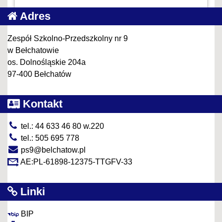
Adres
Zespół Szkolno-Przedszkolny nr 9
w Bełchatowie
os. Dolnośląskie 204a
97-400 Bełchatów
Kontakt
tel.: 44 633 46 80 w.220
tel.: 505 695 778
ps9@belchatow.pl
AE:PL-61898-12375-TTGFV-33
Linki
BIP