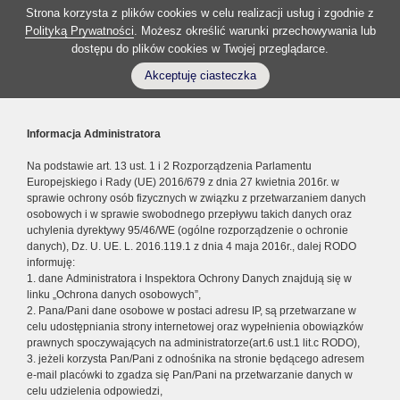
Strona korzysta z plików cookies w celu realizacji usług i zgodnie z
Polityką Prywatności
. Możesz określić warunki przechowywania lub
dostępu do plików cookies w Twojej przeglądarce.
Akceptuję ciasteczka
Informacja Administratora
Na podstawie art. 13 ust. 1 i 2 Rozporządzenia Parlamentu
Europejskiego i Rady (UE) 2016/679 z dnia 27 kwietnia 2016r. w
sprawie ochrony osób fizycznych w związku z przetwarzaniem danych
osobowych i w sprawie swobodnego przepływu takich danych oraz
uchylenia dyrektywy 95/46/WE (ogólne rozporządzenie o ochronie
danych), Dz. U. UE. L. 2016.119.1 z dnia 4 maja 2016r., dalej RODO
informuję:
1. dane Administratora i Inspektora Ochrony Danych znajdują się w
linku „Ochrona danych osobowych”,
2. Pana/Pani dane osobowe w postaci adresu IP, są przetwarzane w
celu udostępniania strony internetowej oraz wypełnienia obowiązków
prawnych spoczywających na administratorze(art.6 ust.1 lit.c RODO),
3. jeżeli korzysta Pan/Pani z odnośnika na stronie będącego adresem
e-mail placówki to zgadza się Pan/Pani na przetwarzanie danych w
celu udzielenia odpowiedzi,