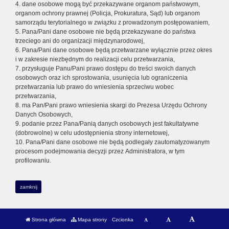
4. dane osobowe mogą być przekazywane organom państwowym,
organom ochrony prawnej (Policja, Prokuratura, Sąd) lub organom
samorządu terytorialnego w związku z prowadzonym postępowaniem,
5. Pana/Pani dane osobowe nie będą przekazywane do państwa
trzeciego ani do organizacji międzynarodowej,
6. Pana/Pani dane osobowe będą przetwarzane wyłącznie przez okres
i w zakresie niezbędnym do realizacji celu przetwarzania,
7. przysługuje Panu/Pani prawo dostępu do treści swoich danych
osobowych oraz ich sprostowania, usunięcia lub ograniczenia
przetwarzania lub prawo do wniesienia sprzeciwu wobec
przetwarzania,
8. ma Pan/Pani prawo wniesienia skargi do Prezesa Urzędu Ochrony
Danych Osobowych,
9. podanie przez Pana/Panią danych osobowych jest fakultatywne
(dobrowolne) w celu udostępnienia strony internetowej,
10. Pana/Pani dane osobowe nie będą podlegały zautomatyzowanym
procesom podejmowania decyzji przez Administratora, w tym
profilowaniu.
zamknij
Strona główna
Mapa strony
Czcionka