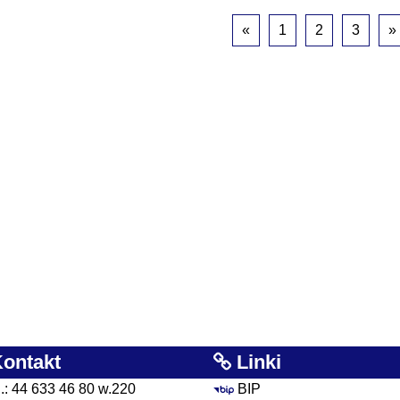
«
1
2
3
»
ontakt
Linki
l.: 44 633 46 80 w.220
BIP