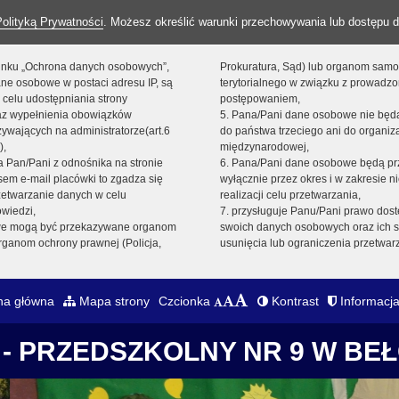
Polityką Prywatności
. Możesz określić warunki przechowywania lub dostępu d
 linku „Ochrona danych osobowych”,
Prokuratura, Sąd) lub organom sam
ne osobowe w postaci adresu IP, są
terytorialnego w związku z prowadz
 celu udostępniania strony
postępowaniem,
raz wypełnienia obowiązków
5. Pana/Pani dane osobowe nie bę
ywających na administratorze(art.6
do państwa trzeciego ani do organiza
),
międzynarodowej,
sta Pan/Pani z odnośnika na stronie
6. Pana/Pani dane osobowe będą pr
em e-mail placówki to zgadza się
wyłącznie przez okres i w zakresie 
zetwarzanie danych w celu
realizacji celu przetwarzania,
owiedzi,
7. przysługuje Panu/Pani prawo dost
we mogą być przekazywane organom
swoich danych osobowych oraz ich s
ganom ochrony prawnej (Policja,
usunięcia lub ograniczenia przetwar
na główna
Mapa strony
Czcionka
Kontrast
Informacja
- PRZEDSZKOLNY NR 9 W BE