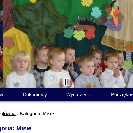
ów
Dokumenty
Wydarzenia
Podzięko
 główna
Kategoria: Misie
oria: Misie