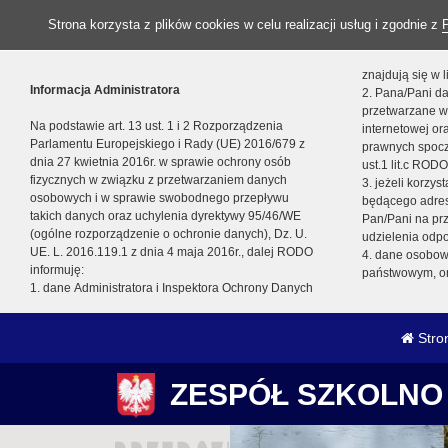
Strona korzysta z plików cookies w celu realizacji usług i zgodnie z
znajdują się w
Informacja Administratora
2. Pana/Pani da
przetwarzane w
Na podstawie art. 13 ust. 1 i 2 Rozporządzenia
internetowej o
Parlamentu Europejskiego i Rady (UE) 2016/679 z
prawnych spocz
dnia 27 kwietnia 2016r. w sprawie ochrony osób
ust.1 lit.c RODO
fizycznych w związku z przetwarzaniem danych
3. jeżeli korzy
osobowych i w sprawie swobodnego przepływu
będącego adres
takich danych oraz uchylenia dyrektywy 95/46/WE
Pan/Pani na pr
(ogólne rozporządzenie o ochronie danych), Dz. U.
udzielenia odp
UE. L. 2016.119.1 z dnia 4 maja 2016r., dalej RODO
4. dane osobo
informuję:
państwowym, or
1. dane Administratora i Inspektora Ochrony Danych
Stro
ZESPÓŁ SZKOLNO 