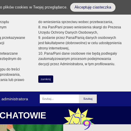
o plików cookies w Twojej przeglądarce.
Akceptuję ciasteczka
orządu
do wniesienia sprzeciwu wobec przetwarzania,
onym
8. ma Pan/Pani prawo wniesienia skargi do Prezesa
Urzędu Ochrony Danych Osobowych,
dą przekazywane
9. podanie przez Pana/Panią danych osobowych
cji
jest fakultatywne (dobrowolne) w celu udostępnienia
strony internetowej,
zetwarzane
10. Pana/Pani dane osobowe nie będą podlegały
niezbędnym do
zautomatyzowanym procesom podejmowania
decyzji przez Administratora, w tym profilowaniu.
ępu do treści
prostowania,
zamknij
zania lub prawo
 administratora
Fraza
ŁCHATOWIE