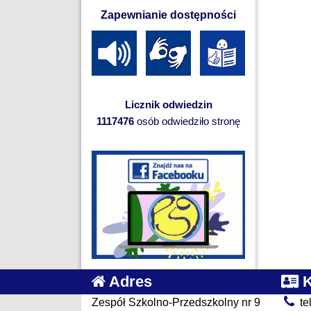
Zapewnianie dostępności
Licznik odwiedzin
1117476
osób odwiedziło stronę
Adres
K
Zespół Szkolno-Przedszkolny nr 9
te