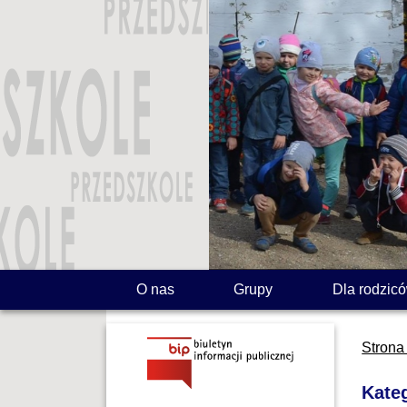
O nas
Grupy
Dla rodzic
Strona
Kateg