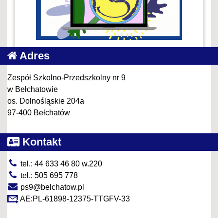
Adres
Zespół Szkolno-Przedszkolny nr 9
w Bełchatowie
os. Dolnośląskie 204a
97-400 Bełchatów
Kontakt
tel.: 44 633 46 80 w.220
tel.: 505 695 778
ps9@belchatow.pl
AE:PL-61898-12375-TTGFV-33