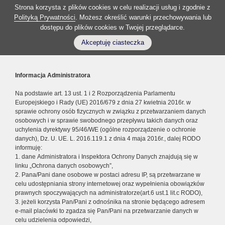
Strona korzysta z plików cookies w celu realizacji usług i zgodnie z
Polityką Prywatności
. Możesz określić warunki przechowywania lub
dostępu do plików cookies w Twojej przeglądarce.
Akceptuję ciasteczka
Informacja Administratora
Na podstawie art. 13 ust. 1 i 2 Rozporządzenia Parlamentu
Europejskiego i Rady (UE) 2016/679 z dnia 27 kwietnia 2016r. w
sprawie ochrony osób fizycznych w związku z przetwarzaniem danych
osobowych i w sprawie swobodnego przepływu takich danych oraz
uchylenia dyrektywy 95/46/WE (ogólne rozporządzenie o ochronie
danych), Dz. U. UE. L. 2016.119.1 z dnia 4 maja 2016r., dalej RODO
informuję:
1. dane Administratora i Inspektora Ochrony Danych znajdują się w
linku „Ochrona danych osobowych”,
2. Pana/Pani dane osobowe w postaci adresu IP, są przetwarzane w
celu udostępniania strony internetowej oraz wypełnienia obowiązków
prawnych spoczywających na administratorze(art.6 ust.1 lit.c RODO),
3. jeżeli korzysta Pan/Pani z odnośnika na stronie będącego adresem
e-mail placówki to zgadza się Pan/Pani na przetwarzanie danych w
celu udzielenia odpowiedzi,