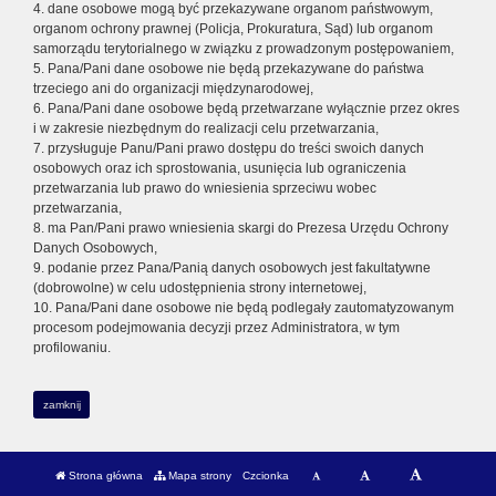
4. dane osobowe mogą być przekazywane organom państwowym,
organom ochrony prawnej (Policja, Prokuratura, Sąd) lub organom
samorządu terytorialnego w związku z prowadzonym postępowaniem,
5. Pana/Pani dane osobowe nie będą przekazywane do państwa
trzeciego ani do organizacji międzynarodowej,
6. Pana/Pani dane osobowe będą przetwarzane wyłącznie przez okres
i w zakresie niezbędnym do realizacji celu przetwarzania,
7. przysługuje Panu/Pani prawo dostępu do treści swoich danych
osobowych oraz ich sprostowania, usunięcia lub ograniczenia
przetwarzania lub prawo do wniesienia sprzeciwu wobec
przetwarzania,
8. ma Pan/Pani prawo wniesienia skargi do Prezesa Urzędu Ochrony
Danych Osobowych,
9. podanie przez Pana/Panią danych osobowych jest fakultatywne
(dobrowolne) w celu udostępnienia strony internetowej,
10. Pana/Pani dane osobowe nie będą podlegały zautomatyzowanym
procesom podejmowania decyzji przez Administratora, w tym
profilowaniu.
zamknij
Strona główna
Mapa strony
Czcionka