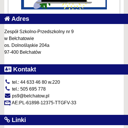
Adres
Zespół Szkolno-Przedszkolny nr 9
w Bełchatowie
os. Dolnośląskie 204a
97-400 Bełchatów
Kontakt
tel.: 44 633 46 80 w.220
tel.: 505 695 778
ps9@belchatow.pl
AE:PL-61898-12375-TTGFV-33
Linki