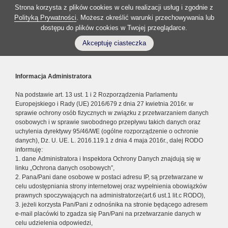
Strona korzysta z plików cookies w celu realizacji usług i zgodnie z
Polityką Prywatności
. Możesz określić warunki przechowywania lub
dostępu do plików cookies w Twojej przeglądarce.
Akceptuję ciasteczka
Informacja Administratora
Na podstawie art. 13 ust. 1 i 2 Rozporządzenia Parlamentu
Europejskiego i Rady (UE) 2016/679 z dnia 27 kwietnia 2016r. w
sprawie ochrony osób fizycznych w związku z przetwarzaniem danych
osobowych i w sprawie swobodnego przepływu takich danych oraz
uchylenia dyrektywy 95/46/WE (ogólne rozporządzenie o ochronie
danych), Dz. U. UE. L. 2016.119.1 z dnia 4 maja 2016r., dalej RODO
informuję:
1. dane Administratora i Inspektora Ochrony Danych znajdują się w
linku „Ochrona danych osobowych”,
2. Pana/Pani dane osobowe w postaci adresu IP, są przetwarzane w
celu udostępniania strony internetowej oraz wypełnienia obowiązków
prawnych spoczywających na administratorze(art.6 ust.1 lit.c RODO),
3. jeżeli korzysta Pan/Pani z odnośnika na stronie będącego adresem
e-mail placówki to zgadza się Pan/Pani na przetwarzanie danych w
celu udzielenia odpowiedzi,