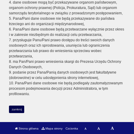
4. dane osobowe mogą być przekazywane organom państwowym,
organom ochrony prawnej (Policja, Prokuratura, Sąd) lub organom
samorządu terytorialnego w związku z prowadzonym postępowaniem,
5. Pana/Pani dane osobowe nie będą przekazywane do państwa
trzeciego ani do organizacji międzynarodowej,
6. Pana/Pani dane osobowe będą przetwarzane wyłącznie przez okres
i w zakresie niezbędnym do realizacji celu przetwarzania,
7. przysługuje Panu/Pani prawo dostępu do treści swoich danych
osobowych oraz ich sprostowania, usunięcia lub ograniczenia
przetwarzania lub prawo do wniesienia sprzeciwu wobec
przetwarzania,
8. ma Pan/Pani prawo wniesienia skargi do Prezesa Urzędu Ochrony
Danych Osobowych,
9. podanie przez Pana/Panią danych osobowych jest fakultatywne
(dobrowolne) w celu udostępnienia strony internetowej,
10. Pana/Pani dane osobowe nie będą podlegały zautomatyzowanym
procesom podejmowania decyzji przez Administratora, w tym
profilowaniu.
zamknij
Strona główna
Mapa strony
Czcionka