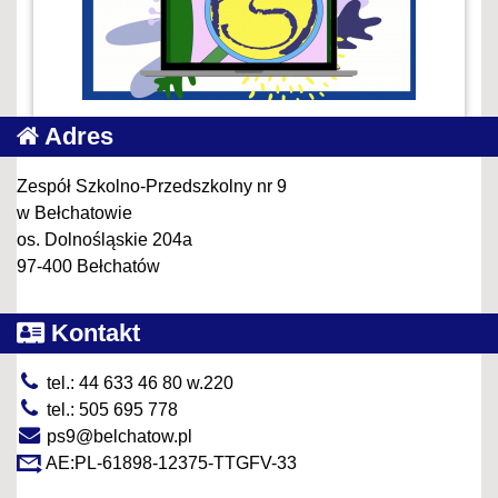
Adres
Zespół Szkolno-Przedszkolny nr 9
w Bełchatowie
os. Dolnośląskie 204a
97-400 Bełchatów
Kontakt
tel.: 44 633 46 80 w.220
tel.: 505 695 778
ps9@belchatow.pl
AE:PL-61898-12375-TTGFV-33