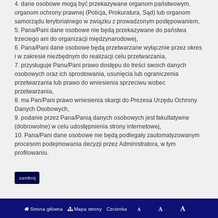
4. dane osobowe mogą być przekazywane organom państwowym,
organom ochrony prawnej (Policja, Prokuratura, Sąd) lub organom
samorządu terytorialnego w związku z prowadzonym postępowaniem,
5. Pana/Pani dane osobowe nie będą przekazywane do państwa
trzeciego ani do organizacji międzynarodowej,
6. Pana/Pani dane osobowe będą przetwarzane wyłącznie przez okres
i w zakresie niezbędnym do realizacji celu przetwarzania,
7. przysługuje Panu/Pani prawo dostępu do treści swoich danych
osobowych oraz ich sprostowania, usunięcia lub ograniczenia
przetwarzania lub prawo do wniesienia sprzeciwu wobec
przetwarzania,
8. ma Pan/Pani prawo wniesienia skargi do Prezesa Urzędu Ochrony
Danych Osobowych,
9. podanie przez Pana/Panią danych osobowych jest fakultatywne
(dobrowolne) w celu udostępnienia strony internetowej,
10. Pana/Pani dane osobowe nie będą podlegały zautomatyzowanym
procesom podejmowania decyzji przez Administratora, w tym
profilowaniu.
zamknij
Strona główna
Mapa strony
Czcionka