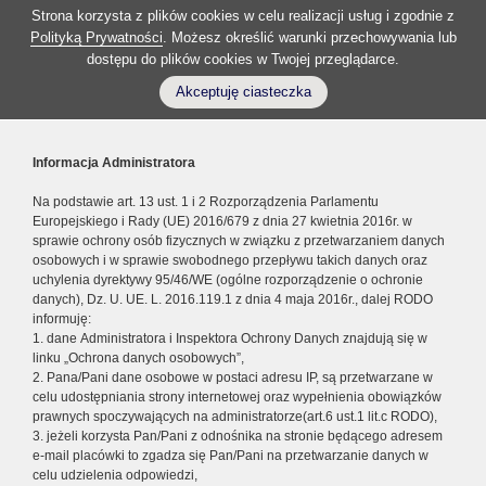
Strona korzysta z plików cookies w celu realizacji usług i zgodnie z
Polityką Prywatności
. Możesz określić warunki przechowywania lub
dostępu do plików cookies w Twojej przeglądarce.
Akceptuję ciasteczka
Informacja Administratora
Na podstawie art. 13 ust. 1 i 2 Rozporządzenia Parlamentu
Europejskiego i Rady (UE) 2016/679 z dnia 27 kwietnia 2016r. w
sprawie ochrony osób fizycznych w związku z przetwarzaniem danych
osobowych i w sprawie swobodnego przepływu takich danych oraz
uchylenia dyrektywy 95/46/WE (ogólne rozporządzenie o ochronie
danych), Dz. U. UE. L. 2016.119.1 z dnia 4 maja 2016r., dalej RODO
informuję:
1. dane Administratora i Inspektora Ochrony Danych znajdują się w
linku „Ochrona danych osobowych”,
2. Pana/Pani dane osobowe w postaci adresu IP, są przetwarzane w
celu udostępniania strony internetowej oraz wypełnienia obowiązków
prawnych spoczywających na administratorze(art.6 ust.1 lit.c RODO),
3. jeżeli korzysta Pan/Pani z odnośnika na stronie będącego adresem
e-mail placówki to zgadza się Pan/Pani na przetwarzanie danych w
celu udzielenia odpowiedzi,