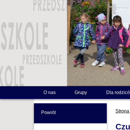
O nas
Grupy
Dla rodzic
Strona
Powrót
Czu