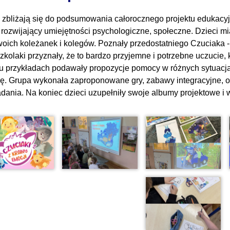
 zbliżają się do podsumowania całorocznego projektu edukacyjne
t rozwijający umiejętności psychologiczne, społeczne. Dzieci m
woich koleżanek i kolegów. Poznały przedostatniego Czuciaka 
zkolaki przyznały, że to bardzo przyjemne i potrzebne uczucie
u przykładach podawały propozycje pomocy w różnych sytuacjach
ę. Grupa wykonała zaproponowane gry, zabawy integracyjne, o
dania. Na koniec dzieci uzupełniły swoje albumy projektowe i w