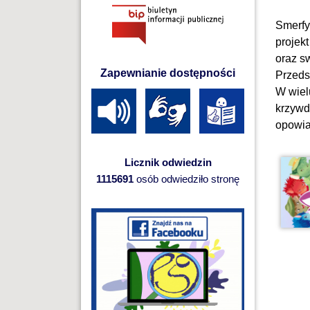
Smerfy
projek
oraz s
Zapewnianie dostępności
Przeds
W wiel
krzywd
opowia
Licznik odwiedzin
1115691
osób odwiedziło stronę