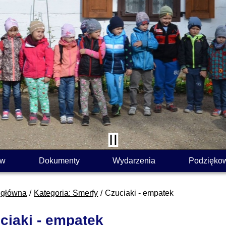
ów
Dokumenty
Wydarzenia
Podzięko
 główna
Kategoria: Smerfy
Czuciaki - empatek
ciaki - empatek