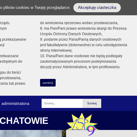
o plików cookies w Twojej przeglądarce.
Akceptuję ciasteczka
orządu
do wniesienia sprzeciwu wobec przetwarzania,
onym
8. ma Pan/Pani prawo wniesienia skargi do Prezesa
Urzędu Ochrony Danych Osobowych,
dą przekazywane
9. podanie przez Pana/Panią danych osobowych
cji
jest fakultatywne (dobrowolne) w celu udostępnienia
strony internetowej,
zetwarzane
10. Pana/Pani dane osobowe nie będą podlegały
niezbędnym do
zautomatyzowanym procesom podejmowania
decyzji przez Administratora, w tym profilowaniu.
ępu do treści
prostowania,
zamknij
zania lub prawo
 administratora
Fraza
ŁCHATOWIE