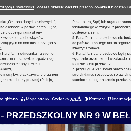
Polityką Prywatności
. Możesz określić warunki przechowywania lub dostępu d
 linku „Ochrona danych osobowych”,
Prokuratura, Sąd) lub organom sam
ne osobowe w postaci adresu IP, są
terytorialnego w związku z prowadz
 celu udostępniania strony
postępowaniem,
raz wypełnienia obowiązków
5. Pana/Pani dane osobowe nie bę
ywających na administratorze(art.6
do państwa trzeciego ani do organiza
),
międzynarodowej,
sta Pan/Pani z odnośnika na stronie
6. Pana/Pani dane osobowe będą pr
em e-mail placówki to zgadza się
wyłącznie przez okres i w zakresie 
zetwarzanie danych w celu
realizacji celu przetwarzania,
owiedzi,
7. przysługuje Panu/Pani prawo dost
we mogą być przekazywane organom
swoich danych osobowych oraz ich s
ganom ochrony prawnej (Policja,
usunięcia lub ograniczenia przetwar
na główna
Mapa strony
Czcionka
Kontrast
Informacja
- PRZEDSZKOLNY NR 9 W BE