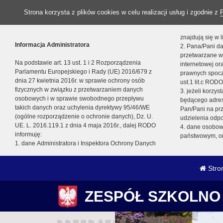
Strona korzysta z plików cookies w celu realizacji usług i zgodnie z
znajdują się w
Informacja Administratora
2. Pana/Pani da
przetwarzane w
Na podstawie art. 13 ust. 1 i 2 Rozporządzenia
internetowej o
Parlamentu Europejskiego i Rady (UE) 2016/679 z
prawnych spocz
dnia 27 kwietnia 2016r. w sprawie ochrony osób
ust.1 lit.c RODO
fizycznych w związku z przetwarzaniem danych
3. jeżeli korzy
osobowych i w sprawie swobodnego przepływu
będącego adres
takich danych oraz uchylenia dyrektywy 95/46/WE
Pan/Pani na pr
(ogólne rozporządzenie o ochronie danych), Dz. U.
udzielenia odp
UE. L. 2016.119.1 z dnia 4 maja 2016r., dalej RODO
4. dane osobo
informuję:
państwowym, or
1. dane Administratora i Inspektora Ochrony Danych
Stro
ZESPÓŁ SZKOLNO 