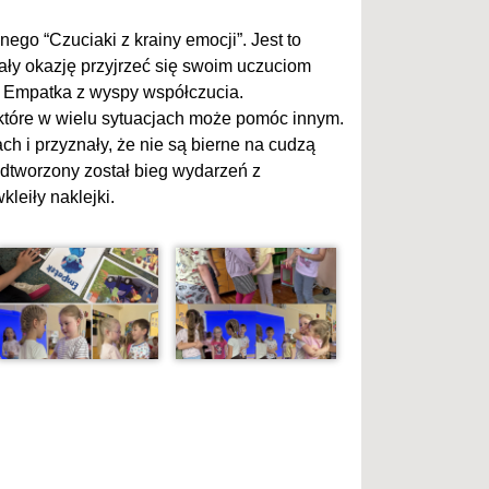
go “Czuciaki z krainy emocji”. Jest to
iały okazję przyjrzeć się swoim uczuciom
- Empatka z wyspy współczucia.
, które w wielu sytuacjach może pomóc innym.
 i przyznały, że nie są bierne na cudzą
dtworzony został bieg wydarzeń z
kleiły naklejki.