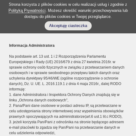
Strona korzysta z plików cookies w celu realizacji usług i zgodnie z
Polityką Prywatności
. Możesz określić warunki przechowywania lub
dostępu do plików cookies w Twojej przeglądarce.
Akceptuję ciasteczka
Informacja Administratora
Na podstawie art. 13 ust. 1 i 2 Rozporządzenia Parlamentu
Europejskiego i Rady (UE) 2016/679 z dnia 27 kwietnia 2016r. w
sprawie ochrony osób fizycznych w związku z przetwarzaniem danych
osobowych i w sprawie swobodnego przepływu takich danych oraz
uchylenia dyrektywy 95/46/WE (ogólne rozporządzenie o ochronie
danych), Dz. U. UE. L. 2016.119.1 z dnia 4 maja 2016r., dalej RODO
informuję:
1. dane Administratora i Inspektora Ochrony Danych znajdują się w
linku „Ochrona danych osobowych”,
2. Pana/Pani dane osobowe w postaci adresu IP, są przetwarzane w
celu udostępniania strony internetowej oraz wypełnienia obowiązków
prawnych spoczywających na administratorze(art.6 ust.1 lit.c RODO),
3. jeżeli korzysta Pan/Pani z odnośnika na stronie będącego adresem
e-mail placówki to zgadza się Pan/Pani na przetwarzanie danych w
celu udzielenia odpowiedzi,