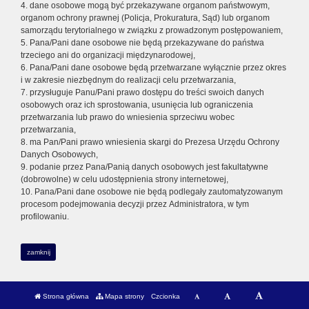
4. dane osobowe mogą być przekazywane organom państwowym,
organom ochrony prawnej (Policja, Prokuratura, Sąd) lub organom
samorządu terytorialnego w związku z prowadzonym postępowaniem,
5. Pana/Pani dane osobowe nie będą przekazywane do państwa
trzeciego ani do organizacji międzynarodowej,
6. Pana/Pani dane osobowe będą przetwarzane wyłącznie przez okres
i w zakresie niezbędnym do realizacji celu przetwarzania,
7. przysługuje Panu/Pani prawo dostępu do treści swoich danych
osobowych oraz ich sprostowania, usunięcia lub ograniczenia
przetwarzania lub prawo do wniesienia sprzeciwu wobec
przetwarzania,
8. ma Pan/Pani prawo wniesienia skargi do Prezesa Urzędu Ochrony
Danych Osobowych,
9. podanie przez Pana/Panią danych osobowych jest fakultatywne
(dobrowolne) w celu udostępnienia strony internetowej,
10. Pana/Pani dane osobowe nie będą podlegały zautomatyzowanym
procesom podejmowania decyzji przez Administratora, w tym
profilowaniu.
zamknij
Strona główna
Mapa strony
Czcionka