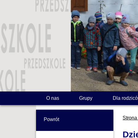
O nas
Grupy
Dla rodzic
Strona
Powrót
Dzi