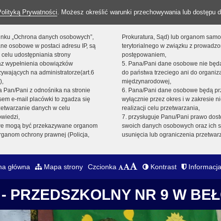
Polityką Prywatności
. Możesz określić warunki przechowywania lub dostępu d
 linku „Ochrona danych osobowych”,
Prokuratura, Sąd) lub organom sam
ne osobowe w postaci adresu IP, są
terytorialnego w związku z prowadz
 celu udostępniania strony
postępowaniem,
raz wypełnienia obowiązków
5. Pana/Pani dane osobowe nie bę
ywających na administratorze(art.6
do państwa trzeciego ani do organiza
),
międzynarodowej,
sta Pan/Pani z odnośnika na stronie
6. Pana/Pani dane osobowe będą pr
em e-mail placówki to zgadza się
wyłącznie przez okres i w zakresie 
zetwarzanie danych w celu
realizacji celu przetwarzania,
owiedzi,
7. przysługuje Panu/Pani prawo dost
we mogą być przekazywane organom
swoich danych osobowych oraz ich s
ganom ochrony prawnej (Policja,
usunięcia lub ograniczenia przetwar
na główna
Mapa strony
Czcionka
Kontrast
Informacja
- PRZEDSZKOLNY NR 9 W BE