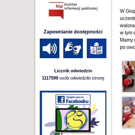
W Grup
uczest
walora
Zapewnianie dostępności
w tym 
Mamy n
po owo
Licznik odwiedzin
1117599
osób odwiedziło stronę