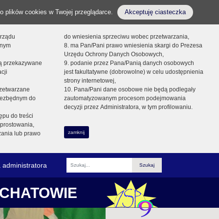
o plików cookies w Twojej przeglądarce.
Akceptuję ciasteczka
orządu
do wniesienia sprzeciwu wobec przetwarzania,
onym
8. ma Pan/Pani prawo wniesienia skargi do Prezesa
Urzędu Ochrony Danych Osobowych,
dą przekazywane
9. podanie przez Pana/Panią danych osobowych
cji
jest fakultatywne (dobrowolne) w celu udostępnienia
strony internetowej,
zetwarzane
10. Pana/Pani dane osobowe nie będą podlegały
niezbędnym do
zautomatyzowanym procesom podejmowania
decyzji przez Administratora, w tym profilowaniu.
ępu do treści
prostowania,
zamknij
zania lub prawo
 administratora
Fraza
ŁCHATOWIE