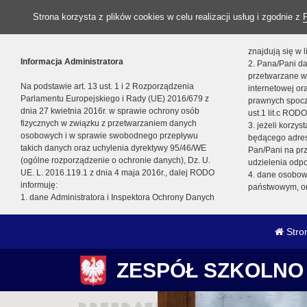
Strona korzysta z plików cookies w celu realizacji usług i zgodnie z
znajdują się w
Informacja Administratora
2. Pana/Pani da
przetwarzane w
Na podstawie art. 13 ust. 1 i 2 Rozporządzenia
internetowej o
Parlamentu Europejskiego i Rady (UE) 2016/679 z
prawnych spocz
dnia 27 kwietnia 2016r. w sprawie ochrony osób
ust.1 lit.c RODO
fizycznych w związku z przetwarzaniem danych
3. jeżeli korzy
osobowych i w sprawie swobodnego przepływu
będącego adres
takich danych oraz uchylenia dyrektywy 95/46/WE
Pan/Pani na pr
(ogólne rozporządzenie o ochronie danych), Dz. U.
udzielenia odp
UE. L. 2016.119.1 z dnia 4 maja 2016r., dalej RODO
4. dane osobo
informuję:
państwowym, or
1. dane Administratora i Inspektora Ochrony Danych
Stro
ZESPÓŁ SZKOLNO 