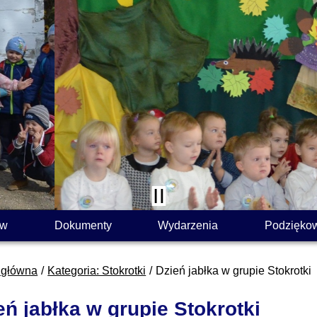
ów
Dokumenty
Wydarzenia
Podzięko
 główna
Kategoria: Stokrotki
Dzień jabłka w grupie Stokrotki
eń jabłka w grupie Stokrotki