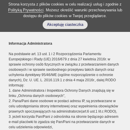
Strona korzysta z plików cookies w celu realizacji usług i zgodnie z
Polityką Prywatności
. Możesz określić warunki przechowywania lub
dostępu do plików cookies w Twojej przeglądarce.
Akceptuję ciasteczka
Informacja Administratora
Na podstawie art. 13 ust. 1 i 2 Rozporządzenia Parlamentu
Europejskiego i Rady (UE) 2016/679 z dnia 27 kwietnia 2016r. w
sprawie ochrony osób fizycznych w związku z przetwarzaniem danych
osobowych i w sprawie swobodnego przepływu takich danych oraz
uchylenia dyrektywy 95/46/WE (ogólne rozporządzenie o ochronie
danych), Dz. U. UE. L. 2016.119.1 z dnia 4 maja 2016r., dalej RODO
informuję:
1. dane Administratora i Inspektora Ochrony Danych znajdują się w
linku „Ochrona danych osobowych”,
2. Pana/Pani dane osobowe w postaci adresu IP, są przetwarzane w
celu udostępniania strony internetowej oraz wypełnienia obowiązków
prawnych spoczywających na administratorze(art.6 ust.1 lit.c RODO),
3. jeżeli korzysta Pan/Pani z odnośnika na stronie będącego adresem
e-mail placówki to zgadza się Pan/Pani na przetwarzanie danych w
celu udzielenia odpowiedzi,