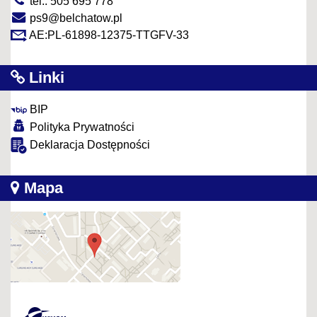
tel.: 505 695 778
ps9@belchatow.pl
AE:PL-61898-12375-TTGFV-33
Linki
BIP
Polityka Prywatności
Deklaracja Dostępności
Mapa