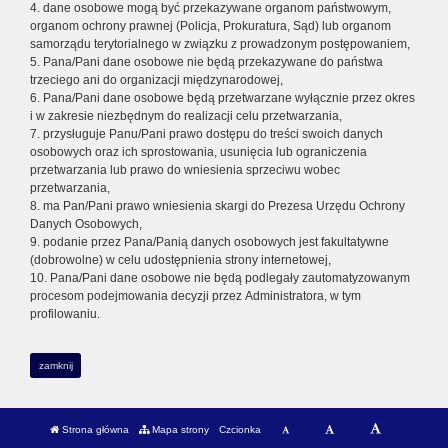
4. dane osobowe mogą być przekazywane organom państwowym,
organom ochrony prawnej (Policja, Prokuratura, Sąd) lub organom
samorządu terytorialnego w związku z prowadzonym postępowaniem,
5. Pana/Pani dane osobowe nie będą przekazywane do państwa
trzeciego ani do organizacji międzynarodowej,
6. Pana/Pani dane osobowe będą przetwarzane wyłącznie przez okres
i w zakresie niezbędnym do realizacji celu przetwarzania,
7. przysługuje Panu/Pani prawo dostępu do treści swoich danych
osobowych oraz ich sprostowania, usunięcia lub ograniczenia
przetwarzania lub prawo do wniesienia sprzeciwu wobec
przetwarzania,
8. ma Pan/Pani prawo wniesienia skargi do Prezesa Urzędu Ochrony
Danych Osobowych,
9. podanie przez Pana/Panią danych osobowych jest fakultatywne
(dobrowolne) w celu udostępnienia strony internetowej,
10. Pana/Pani dane osobowe nie będą podlegały zautomatyzowanym
procesom podejmowania decyzji przez Administratora, w tym
profilowaniu.
zamknij
Strona główna
Mapa strony
Czcionka