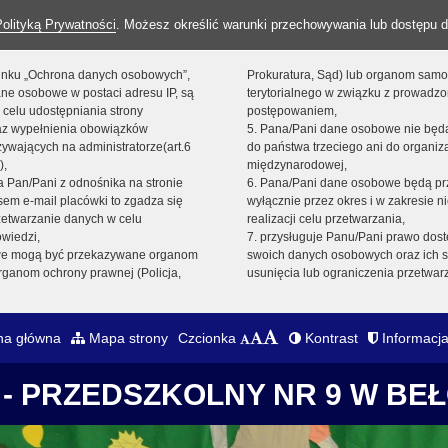
Polityką Prywatności
. Możesz określić warunki przechowywania lub dostępu d
 linku „Ochrona danych osobowych”,
Prokuratura, Sąd) lub organom sam
ne osobowe w postaci adresu IP, są
terytorialnego w związku z prowadz
 celu udostępniania strony
postępowaniem,
raz wypełnienia obowiązków
5. Pana/Pani dane osobowe nie bę
ywających na administratorze(art.6
do państwa trzeciego ani do organiza
),
międzynarodowej,
sta Pan/Pani z odnośnika na stronie
6. Pana/Pani dane osobowe będą pr
em e-mail placówki to zgadza się
wyłącznie przez okres i w zakresie 
zetwarzanie danych w celu
realizacji celu przetwarzania,
owiedzi,
7. przysługuje Panu/Pani prawo dost
we mogą być przekazywane organom
swoich danych osobowych oraz ich s
ganom ochrony prawnej (Policja,
usunięcia lub ograniczenia przetwar
na główna
Mapa strony
Czcionka
Kontrast
Informacja
- PRZEDSZKOLNY NR 9 W BE