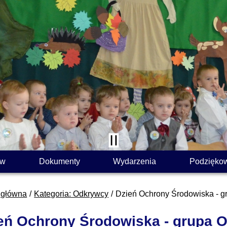
ów
Dokumenty
Wydarzenia
Podzięko
 główna
Kategoria: Odkrywcy
Dzień Ochrony Środowiska - 
eń Ochrony Środowiska - grupa 