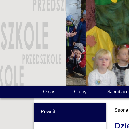
O nas
Grupy
Dla rodzic
Strona
Powrót
Dzi