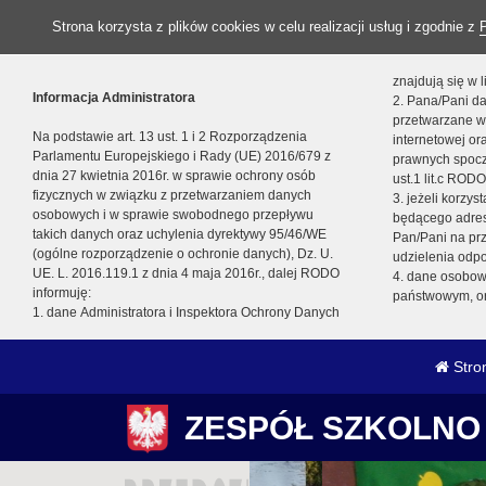
Strona korzysta z plików cookies w celu realizacji usług i zgodnie z
znajdują się w
Informacja Administratora
2. Pana/Pani da
przetwarzane w
Na podstawie art. 13 ust. 1 i 2 Rozporządzenia
internetowej o
Parlamentu Europejskiego i Rady (UE) 2016/679 z
prawnych spocz
dnia 27 kwietnia 2016r. w sprawie ochrony osób
ust.1 lit.c RODO
fizycznych w związku z przetwarzaniem danych
3. jeżeli korzy
osobowych i w sprawie swobodnego przepływu
będącego adres
takich danych oraz uchylenia dyrektywy 95/46/WE
Pan/Pani na pr
(ogólne rozporządzenie o ochronie danych), Dz. U.
udzielenia odp
UE. L. 2016.119.1 z dnia 4 maja 2016r., dalej RODO
4. dane osobo
informuję:
państwowym, or
1. dane Administratora i Inspektora Ochrony Danych
Stro
ZESPÓŁ SZKOLNO 