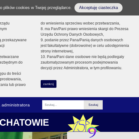
o plików cookies w Twojej przeglądarce.
Akceptuję ciasteczka
orządu
do wniesienia sprzeciwu wobec przetwarzania,
onym
8. ma Pan/Pani prawo wniesienia skargi do Prezesa
Urzędu Ochrony Danych Osobowych,
dą przekazywane
9. podanie przez Pana/Panią danych osobowych
cji
jest fakultatywne (dobrowolne) w celu udostępnienia
strony internetowej,
zetwarzane
10. Pana/Pani dane osobowe nie będą podlegały
niezbędnym do
zautomatyzowanym procesom podejmowania
decyzji przez Administratora, w tym profilowaniu.
ępu do treści
prostowania,
zamknij
zania lub prawo
 administratora
Fraza
ŁCHATOWIE