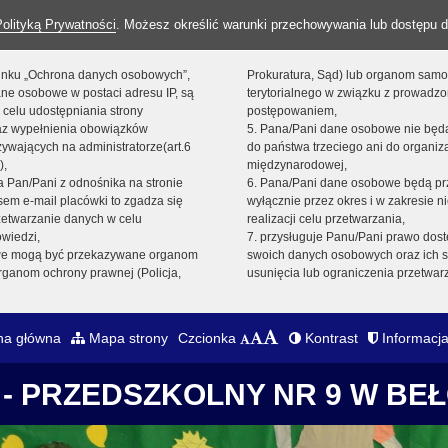
Polityką Prywatności
. Możesz określić warunki przechowywania lub dostępu d
 linku „Ochrona danych osobowych”,
Prokuratura, Sąd) lub organom sam
ne osobowe w postaci adresu IP, są
terytorialnego w związku z prowadz
 celu udostępniania strony
postępowaniem,
raz wypełnienia obowiązków
5. Pana/Pani dane osobowe nie bę
ywających na administratorze(art.6
do państwa trzeciego ani do organiza
),
międzynarodowej,
sta Pan/Pani z odnośnika na stronie
6. Pana/Pani dane osobowe będą pr
em e-mail placówki to zgadza się
wyłącznie przez okres i w zakresie 
zetwarzanie danych w celu
realizacji celu przetwarzania,
owiedzi,
7. przysługuje Panu/Pani prawo dost
we mogą być przekazywane organom
swoich danych osobowych oraz ich s
ganom ochrony prawnej (Policja,
usunięcia lub ograniczenia przetwar
na główna
Mapa strony
Czcionka
Kontrast
Informacja
- PRZEDSZKOLNY NR 9 W BE