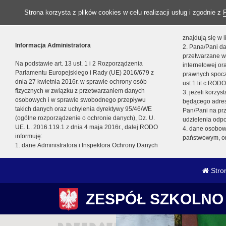
Strona korzysta z plików cookies w celu realizacji usług i zgodnie z
znajdują się w
Informacja Administratora
2. Pana/Pani da
przetwarzane w
Na podstawie art. 13 ust. 1 i 2 Rozporządzenia
internetowej o
Parlamentu Europejskiego i Rady (UE) 2016/679 z
prawnych spocz
dnia 27 kwietnia 2016r. w sprawie ochrony osób
ust.1 lit.c RODO
fizycznych w związku z przetwarzaniem danych
3. jeżeli korzy
osobowych i w sprawie swobodnego przepływu
będącego adres
takich danych oraz uchylenia dyrektywy 95/46/WE
Pan/Pani na pr
(ogólne rozporządzenie o ochronie danych), Dz. U.
udzielenia odp
UE. L. 2016.119.1 z dnia 4 maja 2016r., dalej RODO
4. dane osobo
informuję:
państwowym, or
1. dane Administratora i Inspektora Ochrony Danych
Stro
ZESPÓŁ SZKOLNO 