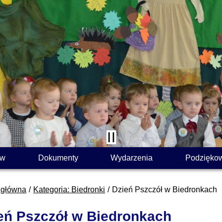
ów
Dokumenty
Wydarzenia
Podzięko
 główna
Kategoria: Biedronki
Dzień Pszczół w Biedronkach
eń Pszczół w Biedronkach