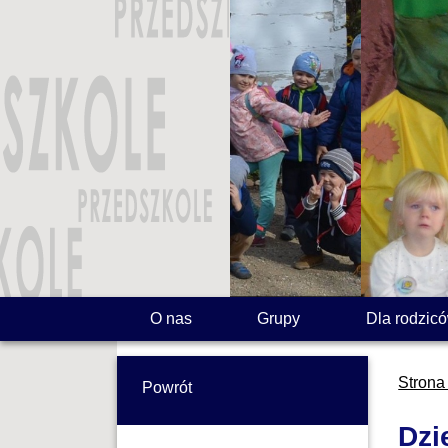
O nas
Grupy
Dla rodzic
Strona
Powrót
Dzi