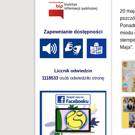
20 maj
pszczó
Ponadt
Zapewnianie dostępności
miodu 
stempe
Maja”.
Licznik odwiedzin
1118533
osób odwiedziło stronę