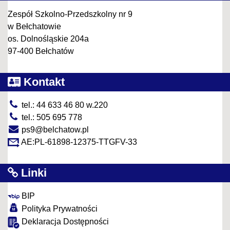
Zespół Szkolno-Przedszkolny nr 9
w Bełchatowie
os. Dolnośląskie 204a
97-400 Bełchatów
Kontakt
tel.: 44 633 46 80 w.220
tel.: 505 695 778
ps9@belchatow.pl
AE:PL-61898-12375-TTGFV-33
Linki
BIP
Polityka Prywatności
Deklaracja Dostępności