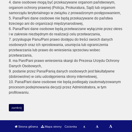
4. dane osobowe mogą być przekazywane organom państwowym,
organom ochrony prawnej (Policja, Prokuratura, Sąd) lub organom
samorządu terytorialnego w związku z prowadzonym postępowaniem,
5. Pana/Pani dane osobowe nie będą przekazywane do państwa
trzeciego ani do organizacji międzynarodowej,
6. Pana/Pani dane osobowe będą przetwarzane wyłącznie przez okres
i w zakresie niezbędnym do realizacji celu przetwarzania,
7. przysługuje Panu/Pani prawo dostępu do treści swoich danych
osobowych oraz ich sprostowania, usunięcia lub ograniczenia
przetwarzania lub prawo do wniesienia sprzeciwu wobec
przetwarzania,
8. ma Pan/Pani prawo wniesienia skargi do Prezesa Urzędu Ochrony
Danych Osobowych,
9. podanie przez Pana/Panią danych osobowych jest fakultatywne
(dobrowolne) w celu udostępnienia strony internetowej,
10. Pana/Pani dane osobowe nie będą podlegały zautomatyzowanym
procesom podejmowania decyzji przez Administratora, w tym
profilowaniu.
zamknij
Strona główna
Mapa strony
Czcionka