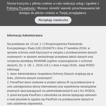
Strona korzysta z plików cookies w celu realizacji usług i zgodnie z
Polityką Prywatności
. Możesz określić warunki przechowywania lub
dostępu do plików cookies w Twojej przeglądarce.
Akceptuję ciasteczka
Informacja Administratora
Na podstawie art. 13 ust. 1 i 2 Rozporządzenia Parlamentu
Europejskiego i Rady (UE) 2016/679 z dnia 27 kwietnia 2016r. w
sprawie ochrony osób fizycznych w związku z przetwarzaniem danych
osobowych i w sprawie swobodnego przepływu takich danych oraz
uchylenia dyrektywy 95/46/WE (ogólne rozporządzenie o ochronie
danych), Dz. U. UE. L. 2016.119.1 z dnia 4 maja 2016r., dalej RODO
informuję:
1. dane Administratora i Inspektora Ochrony Danych znajdują się w
linku „Ochrona danych osobowych”,
2. Pana/Pani dane osobowe w postaci adresu IP, są przetwarzane w
celu udostępniania strony internetowej oraz wypełnienia obowiązków
prawnych spoczywających na administratorze(art.6 ust.1 lit.c RODO),
3. jeżeli korzysta Pan/Pani z odnośnika na stronie będącego adresem
e-mail placówki to zgadza się Pan/Pani na przetwarzanie danych w
celu udzielenia odpowiedzi,