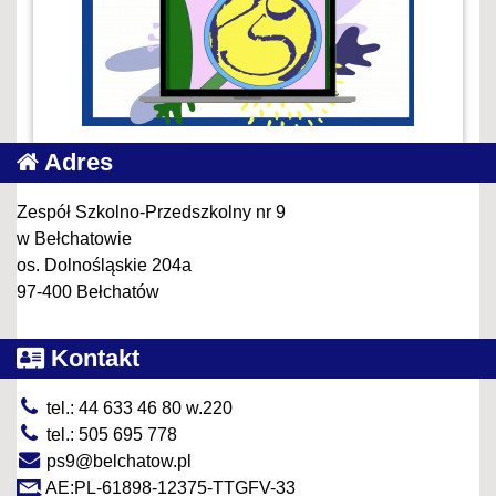
Adres
Zespół Szkolno-Przedszkolny nr 9
w Bełchatowie
os. Dolnośląskie 204a
97-400 Bełchatów
Kontakt
tel.: 44 633 46 80 w.220
tel.: 505 695 778
ps9@belchatow.pl
AE:PL-61898-12375-TTGFV-33