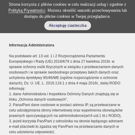
Strona korzysta z plików cookies w celu realizacji usług i zgodnie z
Polityką Prywatności
. Możesz określić warunki przechowywania lub
dostępu do plików cookies w Twojej przeglądarce.
Akceptuję ciasteczka
Informacja Administratora
Na podstawie art. 13 ust. 1 i 2 Rozporządzenia Parlamentu
Europejskiego i Rady (UE) 2016/679 z dnia 27 kwietnia 2016r. w
sprawie ochrony osób fizycznych w związku z przetwarzaniem danych
osobowych i w sprawie swobodnego przepływu takich danych oraz
uchylenia dyrektywy 95/46/WE (ogólne rozporządzenie o ochronie
danych), Dz. U. UE. L. 2016.119.1 z dnia 4 maja 2016r., dalej RODO
informuję:
1. dane Administratora i Inspektora Ochrony Danych znajdują się w
linku „Ochrona danych osobowych”,
2. Pana/Pani dane osobowe w postaci adresu IP, są przetwarzane w
celu udostępniania strony internetowej oraz wypełnienia obowiązków
prawnych spoczywających na administratorze(art.6 ust.1 lit.c RODO),
3. jeżeli korzysta Pan/Pani z odnośnika na stronie będącego adresem
e-mail placówki to zgadza się Pan/Pani na przetwarzanie danych w
celu udzielenia odpowiedzi,