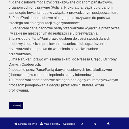
4. dane osobowe mogą być przekazywane organom państwowym,
organom ochrony prawnej (Policja, Prokuratura, Sąd) lub organom
samorządu terytorialnego w związku z prowadzonym postępowaniem,
5. Pana/Pani dane osobowe nie będą przekazywane do państwa
trzeciego ani do organizacji międzynarodowej,
6. Pana/Pani dane osobowe będą przetwarzane wyłącznie przez okres
i w zakresie niezbędnym do realizacji celu przetwarzania,
7. przysługuje Panu/Pani prawo dostępu do treści swoich danych
osobowych oraz ich sprostowania, usunięcia lub ograniczenia
przetwarzania lub prawo do wniesienia sprzeciwu wobec
przetwarzania,
8. ma Pan/Pani prawo wniesienia skargi do Prezesa Urzędu Ochrony
Danych Osobowych,
9. podanie przez Pana/Panią danych osobowych jest fakultatywne
(dobrowolne) w celu udostępnienia strony internetowej,
10. Pana/Pani dane osobowe nie będą podlegały zautomatyzowanym
procesom podejmowania decyzji przez Administratora, w tym
profilowaniu.
zamknij
Strona główna
Mapa strony
Czcionka