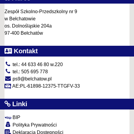
Zespół Szkolno-Przedszkolny nr 9
w Bełchatowie
os. Dolnośląskie 204a
97-400 Bełchatów
Kontakt
tel.: 44 633 46 80 w.220
tel.: 505 695 778
ps9@belchatow.pl
AE:PL-61898-12375-TTGFV-33
Linki
BIP
Polityka Prywatności
Deklaracja Dostępności