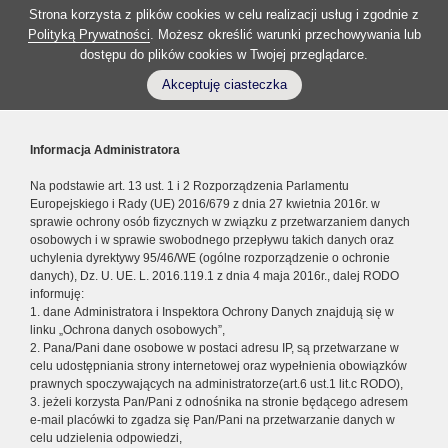
Strona korzysta z plików cookies w celu realizacji usług i zgodnie z
Polityką Prywatności
. Możesz określić warunki przechowywania lub
dostępu do plików cookies w Twojej przeglądarce.
Akceptuję ciasteczka
Informacja Administratora
Na podstawie art. 13 ust. 1 i 2 Rozporządzenia Parlamentu
Europejskiego i Rady (UE) 2016/679 z dnia 27 kwietnia 2016r. w
sprawie ochrony osób fizycznych w związku z przetwarzaniem danych
osobowych i w sprawie swobodnego przepływu takich danych oraz
uchylenia dyrektywy 95/46/WE (ogólne rozporządzenie o ochronie
danych), Dz. U. UE. L. 2016.119.1 z dnia 4 maja 2016r., dalej RODO
informuję:
1. dane Administratora i Inspektora Ochrony Danych znajdują się w
linku „Ochrona danych osobowych”,
2. Pana/Pani dane osobowe w postaci adresu IP, są przetwarzane w
celu udostępniania strony internetowej oraz wypełnienia obowiązków
prawnych spoczywających na administratorze(art.6 ust.1 lit.c RODO),
3. jeżeli korzysta Pan/Pani z odnośnika na stronie będącego adresem
e-mail placówki to zgadza się Pan/Pani na przetwarzanie danych w
celu udzielenia odpowiedzi,