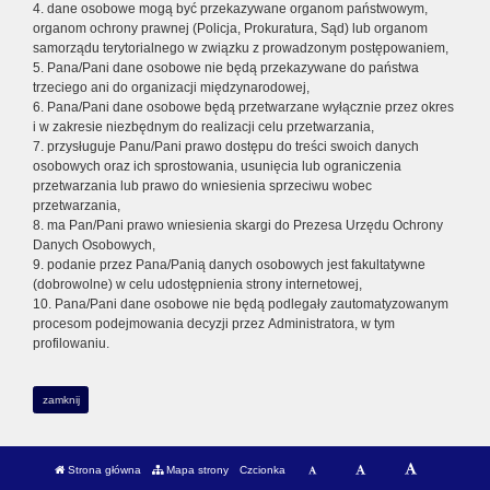
4. dane osobowe mogą być przekazywane organom państwowym,
organom ochrony prawnej (Policja, Prokuratura, Sąd) lub organom
samorządu terytorialnego w związku z prowadzonym postępowaniem,
5. Pana/Pani dane osobowe nie będą przekazywane do państwa
trzeciego ani do organizacji międzynarodowej,
6. Pana/Pani dane osobowe będą przetwarzane wyłącznie przez okres
i w zakresie niezbędnym do realizacji celu przetwarzania,
7. przysługuje Panu/Pani prawo dostępu do treści swoich danych
osobowych oraz ich sprostowania, usunięcia lub ograniczenia
przetwarzania lub prawo do wniesienia sprzeciwu wobec
przetwarzania,
8. ma Pan/Pani prawo wniesienia skargi do Prezesa Urzędu Ochrony
Danych Osobowych,
9. podanie przez Pana/Panią danych osobowych jest fakultatywne
(dobrowolne) w celu udostępnienia strony internetowej,
10. Pana/Pani dane osobowe nie będą podlegały zautomatyzowanym
procesom podejmowania decyzji przez Administratora, w tym
profilowaniu.
zamknij
Strona główna
Mapa strony
Czcionka