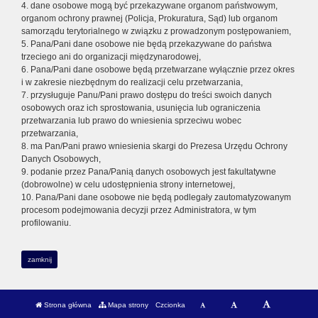
4. dane osobowe mogą być przekazywane organom państwowym,
organom ochrony prawnej (Policja, Prokuratura, Sąd) lub organom
samorządu terytorialnego w związku z prowadzonym postępowaniem,
5. Pana/Pani dane osobowe nie będą przekazywane do państwa
trzeciego ani do organizacji międzynarodowej,
6. Pana/Pani dane osobowe będą przetwarzane wyłącznie przez okres
i w zakresie niezbędnym do realizacji celu przetwarzania,
7. przysługuje Panu/Pani prawo dostępu do treści swoich danych
osobowych oraz ich sprostowania, usunięcia lub ograniczenia
przetwarzania lub prawo do wniesienia sprzeciwu wobec
przetwarzania,
8. ma Pan/Pani prawo wniesienia skargi do Prezesa Urzędu Ochrony
Danych Osobowych,
9. podanie przez Pana/Panią danych osobowych jest fakultatywne
(dobrowolne) w celu udostępnienia strony internetowej,
10. Pana/Pani dane osobowe nie będą podlegały zautomatyzowanym
procesom podejmowania decyzji przez Administratora, w tym
profilowaniu.
zamknij
Strona główna
Mapa strony
Czcionka