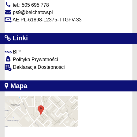
tel.: 505 695 778
ps9@belchatow.pl
AE:PL-61898-12375-TTGFV-33
Linki
BIP
Polityka Prywatności
Deklaracja Dostępności
Mapa