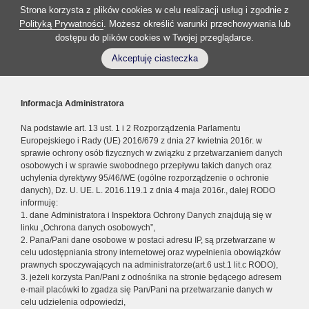
Strona korzysta z plików cookies w celu realizacji usług i zgodnie z
Polityką Prywatności
. Możesz określić warunki przechowywania lub
dostępu do plików cookies w Twojej przeglądarce.
Akceptuję ciasteczka
Informacja Administratora
Na podstawie art. 13 ust. 1 i 2 Rozporządzenia Parlamentu
Europejskiego i Rady (UE) 2016/679 z dnia 27 kwietnia 2016r. w
sprawie ochrony osób fizycznych w związku z przetwarzaniem danych
osobowych i w sprawie swobodnego przepływu takich danych oraz
uchylenia dyrektywy 95/46/WE (ogólne rozporządzenie o ochronie
danych), Dz. U. UE. L. 2016.119.1 z dnia 4 maja 2016r., dalej RODO
informuję:
1. dane Administratora i Inspektora Ochrony Danych znajdują się w
linku „Ochrona danych osobowych”,
2. Pana/Pani dane osobowe w postaci adresu IP, są przetwarzane w
celu udostępniania strony internetowej oraz wypełnienia obowiązków
prawnych spoczywających na administratorze(art.6 ust.1 lit.c RODO),
3. jeżeli korzysta Pan/Pani z odnośnika na stronie będącego adresem
e-mail placówki to zgadza się Pan/Pani na przetwarzanie danych w
celu udzielenia odpowiedzi,