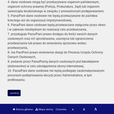
4. dane osobowe mogą być przekazywane organom państwowym,
organom ochrony prawnej (Policja, Prokuratura, Sąd) lub organom
samorządu terytorialnego w związku z prowadzonym postępowaniem,
5. Pana/Pani dane osobowe nie będą przekazywane do państwa
trzeciego ani do organizacji międzynarodowej,
6. Pana/Pani dane osobowe będą przetwarzane wyłącznie przez okres
i w zakresie niezbędnym do realizacji celu przetwarzania,
7. przysługuje Panu/Pani prawo dostępu do treści swoich danych
osobowych oraz ich sprostowania, usunięcia lub ograniczenia
przetwarzania lub prawo do wniesienia sprzeciwu wobec
przetwarzania,
8. ma Pan/Pani prawo wniesienia skargi do Prezesa Urzędu Ochrony
Danych Osobowych,
9. podanie przez Pana/Panią danych osobowych jest fakultatywne
(dobrowolne) w celu udostępnienia strony internetowej,
10. Pana/Pani dane osobowe nie będą podlegały zautomatyzowanym
procesom podejmowania decyzji przez Administratora, w tym
profilowaniu.
zamknij
Strona główna
Mapa strony
Czcionka