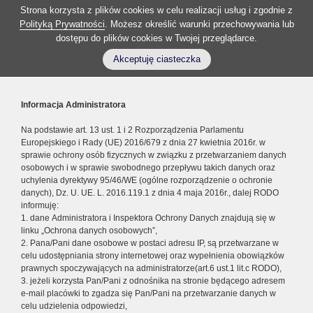
Strona korzysta z plików cookies w celu realizacji usług i zgodnie z
Polityką Prywatności
. Możesz określić warunki przechowywania lub
dostępu do plików cookies w Twojej przeglądarce.
Akceptuję ciasteczka
Informacja Administratora
Na podstawie art. 13 ust. 1 i 2 Rozporządzenia Parlamentu
Europejskiego i Rady (UE) 2016/679 z dnia 27 kwietnia 2016r. w
sprawie ochrony osób fizycznych w związku z przetwarzaniem danych
osobowych i w sprawie swobodnego przepływu takich danych oraz
uchylenia dyrektywy 95/46/WE (ogólne rozporządzenie o ochronie
danych), Dz. U. UE. L. 2016.119.1 z dnia 4 maja 2016r., dalej RODO
informuję:
1. dane Administratora i Inspektora Ochrony Danych znajdują się w
linku „Ochrona danych osobowych”,
2. Pana/Pani dane osobowe w postaci adresu IP, są przetwarzane w
celu udostępniania strony internetowej oraz wypełnienia obowiązków
prawnych spoczywających na administratorze(art.6 ust.1 lit.c RODO),
3. jeżeli korzysta Pan/Pani z odnośnika na stronie będącego adresem
e-mail placówki to zgadza się Pan/Pani na przetwarzanie danych w
celu udzielenia odpowiedzi,