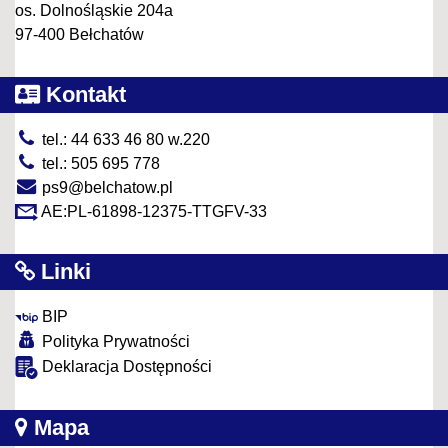
os. Dolnośląskie 204a
97-400 Bełchatów
Kontakt
tel.: 44 633 46 80 w.220
tel.: 505 695 778
ps9@belchatow.pl
AE:PL-61898-12375-TTGFV-33
Linki
BIP
Polityka Prywatności
Deklaracja Dostępności
Mapa