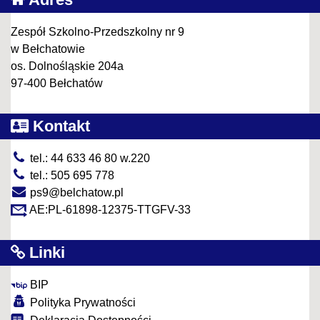
Zespół Szkolno-Przedszkolny nr 9
w Bełchatowie
os. Dolnośląskie 204a
97-400 Bełchatów
Kontakt
tel.: 44 633 46 80 w.220
tel.: 505 695 778
ps9@belchatow.pl
AE:PL-61898-12375-TTGFV-33
Linki
BIP
Polityka Prywatności