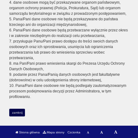
4. dane osobowe mogą być przekazywane organom państwowym,
organom ochrony prawnej (Policja, Prokuratura, Sąd) lub organom
samorządu terytorialnego w związku z prowadzonym postępowaniem,
5. Pana/Pani dane osobowe nie będą przekazywane do państwa
trzeciego ani do organizacji międzynarodowej,
6. Pana/Pani dane osobowe będą przetwarzane wyłącznie przez okres
i w zakresie niezbędnym do realizacji celu przetwarzania,
7. przysługuje Panu/Pani prawo dostępu do treści swoich danych
osobowych oraz ich sprostowania, usunięcia lub ograniczenia
przetwarzania lub prawo do wniesienia sprzeciwu wobec
przetwarzania,
8. ma Pan/Pani prawo wniesienia skargi do Prezesa Urzędu Ochrony
Danych Osobowych,
9. podanie przez Pana/Panią danych osobowych jest fakultatywne
(dobrowolne) w celu udostępnienia strony internetowej,
10. Pana/Pani dane osobowe nie będą podlegały zautomatyzowanym
procesom podejmowania decyzji przez Administratora, w tym
profilowaniu.
zamknij
Strona główna
Mapa strony
Czcionka