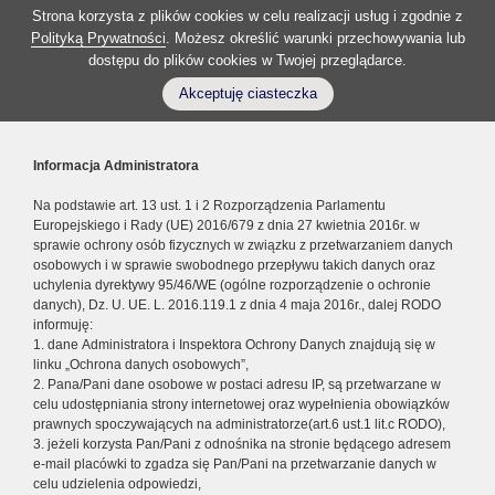
Strona korzysta z plików cookies w celu realizacji usług i zgodnie z
Polityką Prywatności
. Możesz określić warunki przechowywania lub
dostępu do plików cookies w Twojej przeglądarce.
Akceptuję ciasteczka
Informacja Administratora
Na podstawie art. 13 ust. 1 i 2 Rozporządzenia Parlamentu
Europejskiego i Rady (UE) 2016/679 z dnia 27 kwietnia 2016r. w
sprawie ochrony osób fizycznych w związku z przetwarzaniem danych
osobowych i w sprawie swobodnego przepływu takich danych oraz
uchylenia dyrektywy 95/46/WE (ogólne rozporządzenie o ochronie
danych), Dz. U. UE. L. 2016.119.1 z dnia 4 maja 2016r., dalej RODO
informuję:
1. dane Administratora i Inspektora Ochrony Danych znajdują się w
linku „Ochrona danych osobowych”,
2. Pana/Pani dane osobowe w postaci adresu IP, są przetwarzane w
celu udostępniania strony internetowej oraz wypełnienia obowiązków
prawnych spoczywających na administratorze(art.6 ust.1 lit.c RODO),
3. jeżeli korzysta Pan/Pani z odnośnika na stronie będącego adresem
e-mail placówki to zgadza się Pan/Pani na przetwarzanie danych w
celu udzielenia odpowiedzi,