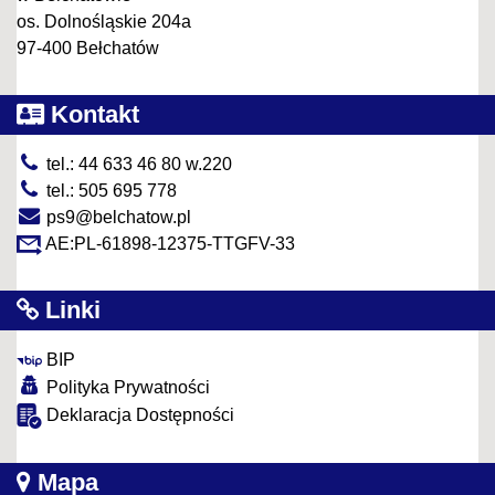
os. Dolnośląskie 204a
97-400 Bełchatów
Kontakt
tel.: 44 633 46 80 w.220
tel.: 505 695 778
ps9@belchatow.pl
AE:PL-61898-12375-TTGFV-33
Linki
BIP
Polityka Prywatności
Deklaracja Dostępności
Mapa