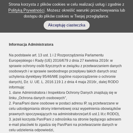
Strona korzysta z plików cookies w celu realizacji usług i zgodnie z
Polityką Prywatności
. Możesz określić warunki przechowywania lub
dostępu do plików cookies w Twojej przeglądarce.
Akceptuję ciasteczka
Informacja Administratora
Na podstawie art. 13 ust. 1 i 2 Rozporządzenia Parlamentu
Europejskiego i Rady (UE) 2016/679 z dnia 27 kwietnia 2016r. w
sprawie ochrony osób fizycznych w związku z przetwarzaniem danych
osobowych i w sprawie swobodnego przepływu takich danych oraz
uchylenia dyrektywy 95/46/WE (ogólne rozporządzenie o ochronie
danych), Dz. U. UE. L. 2016.119.1 z dnia 4 maja 2016r., dalej RODO
informuję:
1. dane Administratora i Inspektora Ochrony Danych znajdują się w
linku „Ochrona danych osobowych”,
2. Pana/Pani dane osobowe w postaci adresu IP, są przetwarzane w
celu udostępniania strony internetowej oraz wypełnienia obowiązków
prawnych spoczywających na administratorze(art.6 ust.1 lit.c RODO),
3. jeżeli korzysta Pan/Pani z odnośnika na stronie będącego adresem
e-mail placówki to zgadza się Pan/Pani na przetwarzanie danych w
celu udzielenia odpowiedzi,