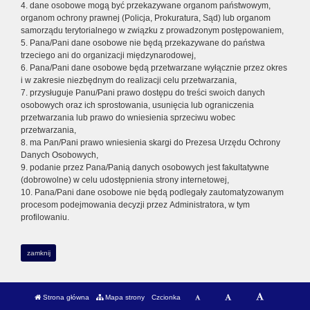
4. dane osobowe mogą być przekazywane organom państwowym,
organom ochrony prawnej (Policja, Prokuratura, Sąd) lub organom
samorządu terytorialnego w związku z prowadzonym postępowaniem,
5. Pana/Pani dane osobowe nie będą przekazywane do państwa
trzeciego ani do organizacji międzynarodowej,
6. Pana/Pani dane osobowe będą przetwarzane wyłącznie przez okres
i w zakresie niezbędnym do realizacji celu przetwarzania,
7. przysługuje Panu/Pani prawo dostępu do treści swoich danych
osobowych oraz ich sprostowania, usunięcia lub ograniczenia
przetwarzania lub prawo do wniesienia sprzeciwu wobec
przetwarzania,
8. ma Pan/Pani prawo wniesienia skargi do Prezesa Urzędu Ochrony
Danych Osobowych,
9. podanie przez Pana/Panią danych osobowych jest fakultatywne
(dobrowolne) w celu udostępnienia strony internetowej,
10. Pana/Pani dane osobowe nie będą podlegały zautomatyzowanym
procesom podejmowania decyzji przez Administratora, w tym
profilowaniu.
zamknij
Strona główna
Mapa strony
Czcionka