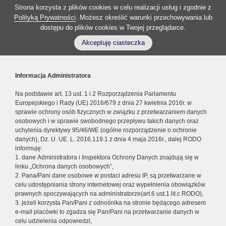
Strona korzysta z plików cookies w celu realizacji usług i zgodnie z
Polityką Prywatności
. Możesz określić warunki przechowywania lub
dostępu do plików cookies w Twojej przeglądarce.
Akceptuję ciasteczka
Informacja Administratora
Na podstawie art. 13 ust. 1 i 2 Rozporządzenia Parlamentu
Europejskiego i Rady (UE) 2016/679 z dnia 27 kwietnia 2016r. w
sprawie ochrony osób fizycznych w związku z przetwarzaniem danych
osobowych i w sprawie swobodnego przepływu takich danych oraz
uchylenia dyrektywy 95/46/WE (ogólne rozporządzenie o ochronie
danych), Dz. U. UE. L. 2016.119.1 z dnia 4 maja 2016r., dalej RODO
informuję:
1. dane Administratora i Inspektora Ochrony Danych znajdują się w
linku „Ochrona danych osobowych”,
2. Pana/Pani dane osobowe w postaci adresu IP, są przetwarzane w
celu udostępniania strony internetowej oraz wypełnienia obowiązków
prawnych spoczywających na administratorze(art.6 ust.1 lit.c RODO),
3. jeżeli korzysta Pan/Pani z odnośnika na stronie będącego adresem
e-mail placówki to zgadza się Pan/Pani na przetwarzanie danych w
celu udzielenia odpowiedzi,