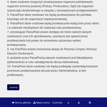
4. dane osobowe mogą być przekazywane organom państwowym,
organom ochrony prawnej (Policja, Prokuratura, Sąd) lub organom
samorządu terytorialnego w związku z prowadzonym postępowaniem,
5. Pana/Pani dane osobowe nie będą przekazywane do państwa
trzeciego ani do organizacji międzynarodowej,
6. Pana/Pani dane osobowe będą przetwarzane wyłącznie przez okres
i w zakresie niezbędnym do realizacji celu przetwarzania,
7. przysługuje Panu/Pani prawo dostępu do treści swoich danych
osobowych oraz ich sprostowania, usunięcia lub ograniczenia
przetwarzania lub prawo do wniesienia sprzeciwu wobec
przetwarzania,
8. ma Pan/Pani prawo wniesienia skargi do Prezesa Urzędu Ochrony
Danych Osobowych,
9. podanie przez Pana/Panią danych osobowych jest fakultatywne
(dobrowolne) w celu udostępnienia strony internetowej,
10. Pana/Pani dane osobowe nie będą podlegały zautomatyzowanym
procesom podejmowania decyzji przez Administratora, w tym
profilowaniu.
zamknij
Strona główna
Mapa strony
Czcionka