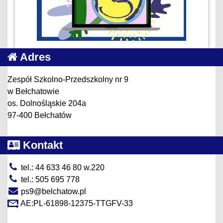
Adres
Zespół Szkolno-Przedszkolny nr 9
w Bełchatowie
os. Dolnośląskie 204a
97-400 Bełchatów
Kontakt
tel.: 44 633 46 80 w.220
tel.: 505 695 778
ps9@belchatow.pl
AE:PL-61898-12375-TTGFV-33