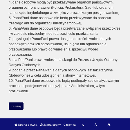
4. dane osobowe mogą być przekazywane organom państwowym,
organom ochrony prawnej (Policja, Prokuratura, Sąd) lub organom
samorządu terytorialnego w związku z prowadzonym postępowaniem,
5. Pana/Pani dane osobowe nie będą przekazywane do państwa
trzeciego ani do organizacji międzynarodowej,
6. Pana/Pani dane osobowe będą przetwarzane wyłącznie przez okres
i w zakresie niezbędnym do realizacji celu przetwarzania,
7. przysługuje Panu/Pani prawo dostępu do treści swoich danych
osobowych oraz ich sprostowania, usunięcia lub ograniczenia
przetwarzania lub prawo do wniesienia sprzeciwu wobec
przetwarzania,
8. ma Pan/Pani prawo wniesienia skargi do Prezesa Urzędu Ochrony
Danych Osobowych,
9. podanie przez Pana/Panią danych osobowych jest fakultatywne
(dobrowolne) w celu udostępnienia strony internetowej,
10. Pana/Pani dane osobowe nie będą podlegały zautomatyzowanym
procesom podejmowania decyzji przez Administratora, w tym
profilowaniu.
zamknij
Strona główna
Mapa strony
Czcionka