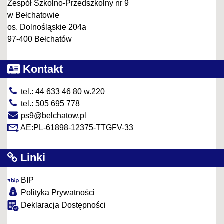
Zespół Szkolno-Przedszkolny nr 9
w Bełchatowie
os. Dolnośląskie 204a
97-400 Bełchatów
Kontakt
tel.: 44 633 46 80 w.220
tel.: 505 695 778
ps9@belchatow.pl
AE:PL-61898-12375-TTGFV-33
Linki
BIP
Polityka Prywatności
Deklaracja Dostępności