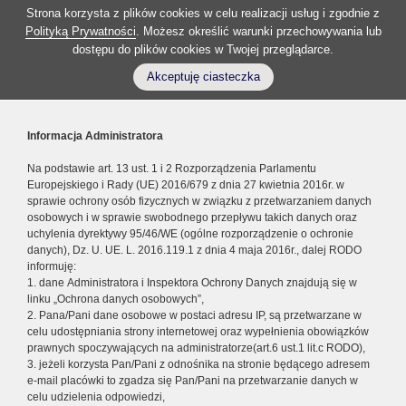
Strona korzysta z plików cookies w celu realizacji usług i zgodnie z
Polityką Prywatności
. Możesz określić warunki przechowywania lub
dostępu do plików cookies w Twojej przeglądarce.
Akceptuję ciasteczka
Informacja Administratora
Na podstawie art. 13 ust. 1 i 2 Rozporządzenia Parlamentu
Europejskiego i Rady (UE) 2016/679 z dnia 27 kwietnia 2016r. w
sprawie ochrony osób fizycznych w związku z przetwarzaniem danych
osobowych i w sprawie swobodnego przepływu takich danych oraz
uchylenia dyrektywy 95/46/WE (ogólne rozporządzenie o ochronie
danych), Dz. U. UE. L. 2016.119.1 z dnia 4 maja 2016r., dalej RODO
informuję:
1. dane Administratora i Inspektora Ochrony Danych znajdują się w
linku „Ochrona danych osobowych”,
2. Pana/Pani dane osobowe w postaci adresu IP, są przetwarzane w
celu udostępniania strony internetowej oraz wypełnienia obowiązków
prawnych spoczywających na administratorze(art.6 ust.1 lit.c RODO),
3. jeżeli korzysta Pan/Pani z odnośnika na stronie będącego adresem
e-mail placówki to zgadza się Pan/Pani na przetwarzanie danych w
celu udzielenia odpowiedzi,