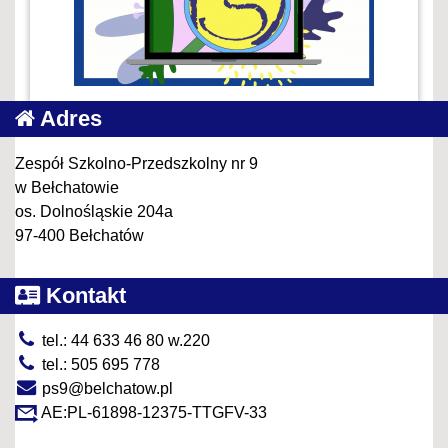
Adres
Zespół Szkolno-Przedszkolny nr 9
w Bełchatowie
os. Dolnośląskie 204a
97-400 Bełchatów
Kontakt
tel.: 44 633 46 80 w.220
tel.: 505 695 778
ps9@belchatow.pl
AE:PL-61898-12375-TTGFV-33