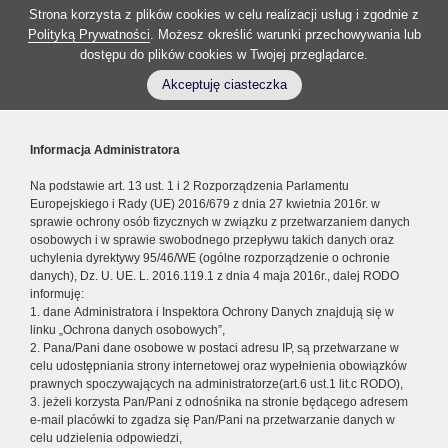
Strona korzysta z plików cookies w celu realizacji usług i zgodnie z
Polityką Prywatności
. Możesz określić warunki przechowywania lub
dostępu do plików cookies w Twojej przeglądarce.
Akceptuję ciasteczka
Informacja Administratora
Na podstawie art. 13 ust. 1 i 2 Rozporządzenia Parlamentu
Europejskiego i Rady (UE) 2016/679 z dnia 27 kwietnia 2016r. w
sprawie ochrony osób fizycznych w związku z przetwarzaniem danych
osobowych i w sprawie swobodnego przepływu takich danych oraz
uchylenia dyrektywy 95/46/WE (ogólne rozporządzenie o ochronie
danych), Dz. U. UE. L. 2016.119.1 z dnia 4 maja 2016r., dalej RODO
informuję:
1. dane Administratora i Inspektora Ochrony Danych znajdują się w
linku „Ochrona danych osobowych”,
2. Pana/Pani dane osobowe w postaci adresu IP, są przetwarzane w
celu udostępniania strony internetowej oraz wypełnienia obowiązków
prawnych spoczywających na administratorze(art.6 ust.1 lit.c RODO),
3. jeżeli korzysta Pan/Pani z odnośnika na stronie będącego adresem
e-mail placówki to zgadza się Pan/Pani na przetwarzanie danych w
celu udzielenia odpowiedzi,