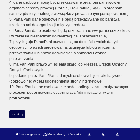
4. dane osobowe mogą być przekazywane organom państwowym,
organom ochrony prawnej (Policja, Prokuratura, Sąd) lub organom
samorządu terytorialnego w związku z prowadzonym postępowaniem,
5. Pana/Pani dane osobowe nie będą przekazywane do państwa
trzeciego ani do organizacji międzynarodowej,
6. Pana/Pani dane osobowe będą przetwarzane wyłącznie przez okres
i w zakresie niezbędnym do realizacji celu przetwarzania,
7. przysługuje Panu/Pani prawo dostępu do treści swoich danych
osobowych oraz ich sprostowania, usunięcia lub ograniczenia
przetwarzania lub prawo do wniesienia sprzeciwu wobec
przetwarzania,
8. ma Pan/Pani prawo wniesienia skargi do Prezesa Urzędu Ochrony
Danych Osobowych,
9. podanie przez Pana/Panią danych osobowych jest fakultatywne
(dobrowolne) w celu udostępnienia strony internetowej,
10. Pana/Pani dane osobowe nie będą podlegały zautomatyzowanym
procesom podejmowania decyzji przez Administratora, w tym
profilowaniu.
zamknij
Strona główna
Mapa strony
Czcionka