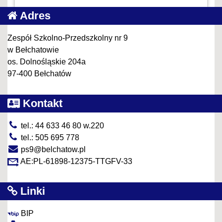
Adres
Zespół Szkolno-Przedszkolny nr 9
w Bełchatowie
os. Dolnośląskie 204a
97-400 Bełchatów
Kontakt
tel.: 44 633 46 80 w.220
tel.: 505 695 778
ps9@belchatow.pl
AE:PL-61898-12375-TTGFV-33
Linki
BIP