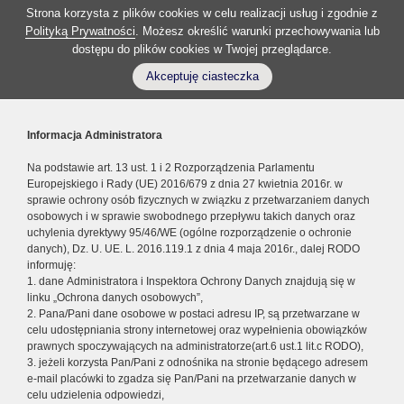
Strona korzysta z plików cookies w celu realizacji usług i zgodnie z
Polityką Prywatności
. Możesz określić warunki przechowywania lub
dostępu do plików cookies w Twojej przeglądarce.
Akceptuję ciasteczka
Informacja Administratora
Na podstawie art. 13 ust. 1 i 2 Rozporządzenia Parlamentu
Europejskiego i Rady (UE) 2016/679 z dnia 27 kwietnia 2016r. w
sprawie ochrony osób fizycznych w związku z przetwarzaniem danych
osobowych i w sprawie swobodnego przepływu takich danych oraz
uchylenia dyrektywy 95/46/WE (ogólne rozporządzenie o ochronie
danych), Dz. U. UE. L. 2016.119.1 z dnia 4 maja 2016r., dalej RODO
informuję:
1. dane Administratora i Inspektora Ochrony Danych znajdują się w
linku „Ochrona danych osobowych”,
2. Pana/Pani dane osobowe w postaci adresu IP, są przetwarzane w
celu udostępniania strony internetowej oraz wypełnienia obowiązków
prawnych spoczywających na administratorze(art.6 ust.1 lit.c RODO),
3. jeżeli korzysta Pan/Pani z odnośnika na stronie będącego adresem
e-mail placówki to zgadza się Pan/Pani na przetwarzanie danych w
celu udzielenia odpowiedzi,