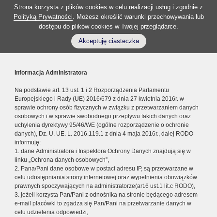
Strona korzysta z plików cookies w celu realizacji usług i zgodnie z
Polityką Prywatności
. Możesz określić warunki przechowywania lub
dostępu do plików cookies w Twojej przeglądarce.
Akceptuję ciasteczka
Informacja Administratora
Na podstawie art. 13 ust. 1 i 2 Rozporządzenia Parlamentu
Europejskiego i Rady (UE) 2016/679 z dnia 27 kwietnia 2016r. w
sprawie ochrony osób fizycznych w związku z przetwarzaniem danych
osobowych i w sprawie swobodnego przepływu takich danych oraz
uchylenia dyrektywy 95/46/WE (ogólne rozporządzenie o ochronie
danych), Dz. U. UE. L. 2016.119.1 z dnia 4 maja 2016r., dalej RODO
informuję:
1. dane Administratora i Inspektora Ochrony Danych znajdują się w
linku „Ochrona danych osobowych”,
2. Pana/Pani dane osobowe w postaci adresu IP, są przetwarzane w
celu udostępniania strony internetowej oraz wypełnienia obowiązków
prawnych spoczywających na administratorze(art.6 ust.1 lit.c RODO),
3. jeżeli korzysta Pan/Pani z odnośnika na stronie będącego adresem
e-mail placówki to zgadza się Pan/Pani na przetwarzanie danych w
celu udzielenia odpowiedzi,