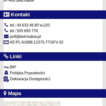
97-400 Bełchatów
Kontakt
tel.: 44 633 46 80 w.220
tel.: 505 695 778
ps9@belchatow.pl
AE:PL-61898-12375-TTGFV-33
Linki
BIP
Polityka Prywatności
Deklaracja Dostępności
Mapa