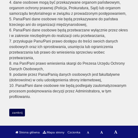
4. dane osobowe mogą być przekazywane organom państwowym,
organom ochrony prawnej (Policja, Prokuratura, Sąd) lub organom
samorządu terytorialnego w związku z prowadzonym postępowaniem,
5. Pana/Pani dane osobowe nie będą przekazywane do państwa
trzeciego ani do organizacji międzynarodowej,
6. Pana/Pani dane osobowe będą przetwarzane wyłącznie przez okres
i w zakresie niezbędnym do realizacji celu przetwarzania,
7. przysługuje Panu/Pani prawo dostępu do treści swoich danych
osobowych oraz ich sprostowania, usunięcia lub ograniczenia
przetwarzania lub prawo do wniesienia sprzeciwu wobec
przetwarzania,
8. ma Pan/Pani prawo wniesienia skargi do Prezesa Urzędu Ochrony
Danych Osobowych,
9. podanie przez Pana/Panią danych osobowych jest fakultatywne
(dobrowolne) w celu udostępnienia strony internetowej,
10. Pana/Pani dane osobowe nie będą podlegały zautomatyzowanym
procesom podejmowania decyzji przez Administratora, w tym
profilowaniu.
zamknij
Strona główna
Mapa strony
Czcionka