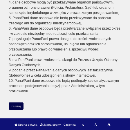
4. dane osobowe mogą być przekazywane organom państwowym,
organom ochrony prawnej (Policja, Prokuratura, Sąd) lub organom
samorządu terytorialnego w związku z prowadzonym postępowaniem,
5. Pana/Pani dane osobowe nie będą przekazywane do państwa
trzeciego ani do organizacji międzynarodowej,
6. Pana/Pani dane osobowe będą przetwarzane wyłącznie przez okres
i w zakresie niezbędnym do realizacji celu przetwarzania,
7. przysługuje Panu/Pani prawo dostępu do treści swoich danych
osobowych oraz ich sprostowania, usunięcia lub ograniczenia
przetwarzania lub prawo do wniesienia sprzeciwu wobec
przetwarzania,
8. ma Pan/Pani prawo wniesienia skargi do Prezesa Urzędu Ochrony
Danych Osobowych,
9. podanie przez Pana/Panią danych osobowych jest fakultatywne
(dobrowolne) w celu udostępnienia strony internetowej,
10. Pana/Pani dane osobowe nie będą podlegały zautomatyzowanym
procesom podejmowania decyzji przez Administratora, w tym
profilowaniu.
zamknij
Strona główna
Mapa strony
Czcionka