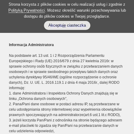
Strona korzysta z plików cookies w celu realizacji usług i zgodnie z
Polityką Prywatności
. Możesz określić warunki przechowywania lub
dostępu do plików cookies w Twojej przeglądarce.
Akceptuję ciasteczka
Informacja Administratora
Na podstawie art. 13 ust. 1 i 2 Rozporządzenia Parlamentu
Europejskiego i Rady (UE) 2016/679 z dnia 27 kwietnia 2016r. w
sprawie ochrony osób fizycznych w związku z przetwarzaniem danych
osobowych i w sprawie swobodnego przepływu takich danych oraz
uchylenia dyrektywy 95/46/WE (ogólne rozporządzenie o ochronie
danych), Dz. U. UE. L. 2016.119.1 z dnia 4 maja 2016r., dalej RODO
informuję:
1. dane Administratora i Inspektora Ochrony Danych znajdują się w
linku „Ochrona danych osobowych”,
2. Pana/Pani dane osobowe w postaci adresu IP, są przetwarzane w
celu udostępniania strony internetowej oraz wypełnienia obowiązków
prawnych spoczywających na administratorze(art.6 ust.1 lit.c RODO),
3. jeżeli korzysta Pan/Pani z odnośnika na stronie będącego adresem
e-mail placówki to zgadza się Pan/Pani na przetwarzanie danych w
celu udzielenia odpowiedzi,