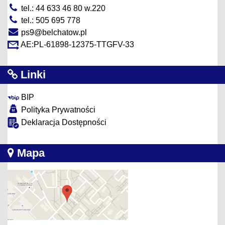
tel.: 44 633 46 80 w.220
tel.: 505 695 778
ps9@belchatow.pl
AE:PL-61898-12375-TTGFV-33
Linki
BIP
Polityka Prywatności
Deklaracja Dostępności
Mapa