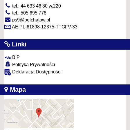
tel.: 44 633 46 80 w.220
tel.: 505 695 778
ps9@belchatow.pl
AE:PL-61898-12375-TTGFV-33
Linki
BIP
Polityka Prywatności
Deklaracja Dostępności
Mapa