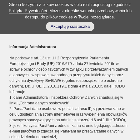
Strona korzysta z plików cookies w celu realizacji usług i zgodnie z
Polityką Prywatności
. Możesz określić warunki przechowywania lub
dostępu do plików cookies w Twojej przeglądarce.
Akceptuję ciasteczka
Informacja Administratora
Na podstawie art. 13 ust. 1 i 2 Rozporządzenia Parlamentu
Europejskiego i Rady (UE) 2016/679 z dnia 27 kwietnia 2016r. w
sprawie ochrony osób fizycznych w związku z przetwarzaniem danych
osobowych i w sprawie swobodnego przepływu takich danych oraz
uchylenia dyrektywy 95/46/WE (ogólne rozporządzenie o ochronie
danych), Dz. U. UE. L. 2016.119.1 z dnia 4 maja 2016r., dalej RODO
informuję:
1. dane Administratora i Inspektora Ochrony Danych znajdują się w
linku „Ochrona danych osobowych”,
2. Pana/Pani dane osobowe w postaci adresu IP, są przetwarzane w
celu udostępniania strony internetowej oraz wypełnienia obowiązków
prawnych spoczywających na administratorze(art.6 ust.1 lit.c RODO),
3. jeżeli korzysta Pan/Pani z odnośnika na stronie będącego adresem
e-mail placówki to zgadza się Pan/Pani na przetwarzanie danych w
celu udzielenia odpowiedzi,