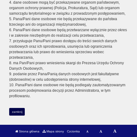
4. dane osobowe mogą być przekazywane organom państwowym,
organom ochrony prawnej (Policja, Prokuratura, Sąd) lub organom
samorządu terytorialnego w związku z prowadzonym postępowaniem,
5. Pana/Pani dane osobowe nie będą przekazywane do państwa
trzeciego ani do organizacji międzynarodowej,
6. Pana/Pani dane osobowe będą przetwarzane wyłącznie przez okres
i w zakresie niezbędnym do realizacji celu przetwarzania,
7. przysługuje Panu/Pani prawo dostępu do treści swoich danych
osobowych oraz ich sprostowania, usunięcia lub ograniczenia
przetwarzania lub prawo do wniesienia sprzeciwu wobec
przetwarzania,
8. ma Pan/Pani prawo wniesienia skargi do Prezesa Urzędu Ochrony
Danych Osobowych,
9. podanie przez Pana/Panią danych osobowych jest fakultatywne
(dobrowolne) w celu udostępnienia strony internetowej,
10. Pana/Pani dane osobowe nie będą podlegały zautomatyzowanym
procesom podejmowania decyzji przez Administratora, w tym
profilowaniu.
zamknij
Strona główna
Mapa strony
Czcionka