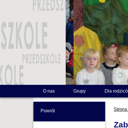
O nas
Grupy
Dla rodzic
Strona
Powrót
Zab