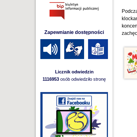
Podcza
klockam
koncen
Zapewnianie dostępności
zachęc
Licznik odwiedzin
1116953
osób odwiedziło stronę