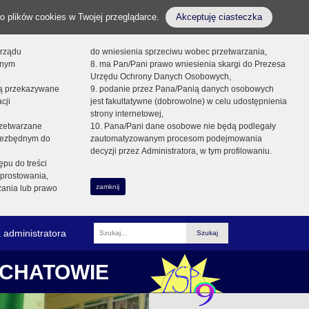
o plików cookies w Twojej przeglądarce.
Akceptuję ciasteczka
orządu
do wniesienia sprzeciwu wobec przetwarzania,
onym
8. ma Pan/Pani prawo wniesienia skargi do Prezesa
Urzędu Ochrony Danych Osobowych,
dą przekazywane
9. podanie przez Pana/Panią danych osobowych
cji
jest fakultatywne (dobrowolne) w celu udostępnienia
strony internetowej,
zetwarzane
10. Pana/Pani dane osobowe nie będą podlegały
niezbędnym do
zautomatyzowanym procesom podejmowania
decyzji przez Administratora, w tym profilowaniu.
ępu do treści
prostowania,
zamknij
zania lub prawo
 administratora
Fraza
ŁCHATOWIE