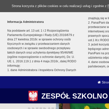
Strona korzysta z plików cookies w celu realizacji usług i zgodnie z
znajdują się w
Informacja Administratora
2. Pana/Pani da
przetwarzane w
Na podstawie art. 13 ust. 1 i 2 Rozporządzenia
internetowej o
Parlamentu Europejskiego i Rady (UE) 2016/679 z
prawnych spocz
dnia 27 kwietnia 2016r. w sprawie ochrony osób
ust.1 lit.c RODO
fizycznych w związku z przetwarzaniem danych
3. jeżeli korzy
osobowych i w sprawie swobodnego przepływu
będącego adres
takich danych oraz uchylenia dyrektywy 95/46/WE
Pan/Pani na pr
(ogólne rozporządzenie o ochronie danych), Dz. U.
udzielenia odp
UE. L. 2016.119.1 z dnia 4 maja 2016r., dalej RODO
4. dane osobo
informuję:
państwowym, or
1. dane Administratora i Inspektora Ochrony Danych
Stro
ZESPÓŁ SZKOLNO 