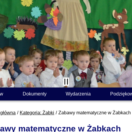
ów
Dokumenty
Wydarzenia
Podzięko
 główna
Kategoria: Żabki
Zabawy matematyczne w Żabkach
awy matematyczne w Żabkach