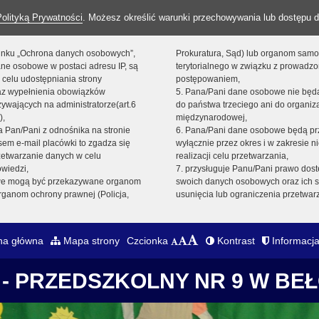
Polityką Prywatności
. Możesz określić warunki przechowywania lub dostępu d
 linku „Ochrona danych osobowych”,
Prokuratura, Sąd) lub organom sam
ne osobowe w postaci adresu IP, są
terytorialnego w związku z prowadz
 celu udostępniania strony
postępowaniem,
raz wypełnienia obowiązków
5. Pana/Pani dane osobowe nie bę
ywających na administratorze(art.6
do państwa trzeciego ani do organiza
),
międzynarodowej,
sta Pan/Pani z odnośnika na stronie
6. Pana/Pani dane osobowe będą pr
em e-mail placówki to zgadza się
wyłącznie przez okres i w zakresie 
zetwarzanie danych w celu
realizacji celu przetwarzania,
owiedzi,
7. przysługuje Panu/Pani prawo dost
we mogą być przekazywane organom
swoich danych osobowych oraz ich s
ganom ochrony prawnej (Policja,
usunięcia lub ograniczenia przetwar
na główna
Mapa strony
Czcionka
Kontrast
Informacja
- PRZEDSZKOLNY NR 9 W BE