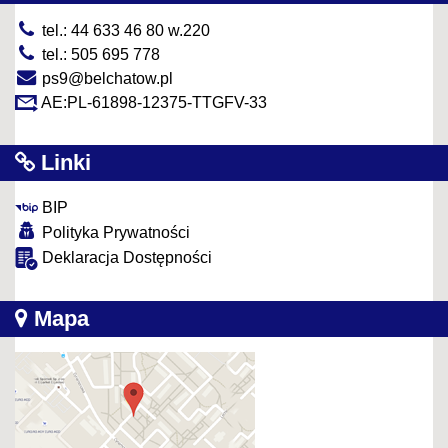
tel.: 44 633 46 80 w.220
tel.: 505 695 778
ps9@belchatow.pl
AE:PL-61898-12375-TTGFV-33
Linki
BIP
Polityka Prywatności
Deklaracja Dostępności
Mapa