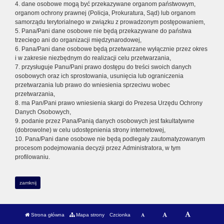
4. dane osobowe mogą być przekazywane organom państwowym,
organom ochrony prawnej (Policja, Prokuratura, Sąd) lub organom
samorządu terytorialnego w związku z prowadzonym postępowaniem,
5. Pana/Pani dane osobowe nie będą przekazywane do państwa
trzeciego ani do organizacji międzynarodowej,
6. Pana/Pani dane osobowe będą przetwarzane wyłącznie przez okres
i w zakresie niezbędnym do realizacji celu przetwarzania,
7. przysługuje Panu/Pani prawo dostępu do treści swoich danych
osobowych oraz ich sprostowania, usunięcia lub ograniczenia
przetwarzania lub prawo do wniesienia sprzeciwu wobec
przetwarzania,
8. ma Pan/Pani prawo wniesienia skargi do Prezesa Urzędu Ochrony
Danych Osobowych,
9. podanie przez Pana/Panią danych osobowych jest fakultatywne
(dobrowolne) w celu udostępnienia strony internetowej,
10. Pana/Pani dane osobowe nie będą podlegały zautomatyzowanym
procesom podejmowania decyzji przez Administratora, w tym
profilowaniu.
zamknij
Strona główna
Mapa strony
Czcionka