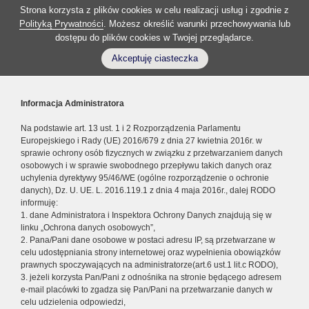
Strona korzysta z plików cookies w celu realizacji usług i zgodnie z
Polityką Prywatności
. Możesz określić warunki przechowywania lub
dostępu do plików cookies w Twojej przeglądarce.
Akceptuję ciasteczka
Informacja Administratora
Na podstawie art. 13 ust. 1 i 2 Rozporządzenia Parlamentu
Europejskiego i Rady (UE) 2016/679 z dnia 27 kwietnia 2016r. w
sprawie ochrony osób fizycznych w związku z przetwarzaniem danych
osobowych i w sprawie swobodnego przepływu takich danych oraz
uchylenia dyrektywy 95/46/WE (ogólne rozporządzenie o ochronie
danych), Dz. U. UE. L. 2016.119.1 z dnia 4 maja 2016r., dalej RODO
informuję:
1. dane Administratora i Inspektora Ochrony Danych znajdują się w
linku „Ochrona danych osobowych”,
2. Pana/Pani dane osobowe w postaci adresu IP, są przetwarzane w
celu udostępniania strony internetowej oraz wypełnienia obowiązków
prawnych spoczywających na administratorze(art.6 ust.1 lit.c RODO),
3. jeżeli korzysta Pan/Pani z odnośnika na stronie będącego adresem
e-mail placówki to zgadza się Pan/Pani na przetwarzanie danych w
celu udzielenia odpowiedzi,