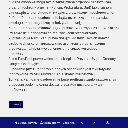
4. dane osobowe mogą być przekazywane organom państwowym,
organom ochrony prawnej (Policja, Prokuratura, Sąd) lub organom
samorządu terytorialnego w związku z prowadzonym postępowaniem,
5. Pana/Pani dane osobowe nie będą przekazywane do państwa
trzeciego ani do organizacji międzynarodowej,
6. Pana/Pani dane osobowe będą przetwarzane wyłącznie przez okres
i w zakresie niezbędnym do realizacji celu przetwarzania,
7. przysługuje Panu/Pani prawo dostępu do treści swoich danych
osobowych oraz ich sprostowania, usunięcia lub ograniczenia
przetwarzania lub prawo do wniesienia sprzeciwu wobec
przetwarzania,
8. ma Pan/Pani prawo wniesienia skargi do Prezesa Urzędu Ochrony
Danych Osobowych,
9. podanie przez Pana/Panią danych osobowych jest fakultatywne
(dobrowolne) w celu udostępnienia strony internetowej,
10. Pana/Pani dane osobowe nie będą podlegały zautomatyzowanym
procesom podejmowania decyzji przez Administratora, w tym
profilowaniu.
zamknij
Strona główna
Mapa strony
Czcionka