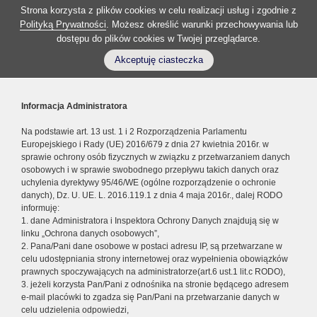
Strona korzysta z plików cookies w celu realizacji usług i zgodnie z
Polityką Prywatności
. Możesz określić warunki przechowywania lub
dostępu do plików cookies w Twojej przeglądarce.
Akceptuję ciasteczka
Informacja Administratora
Na podstawie art. 13 ust. 1 i 2 Rozporządzenia Parlamentu
Europejskiego i Rady (UE) 2016/679 z dnia 27 kwietnia 2016r. w
sprawie ochrony osób fizycznych w związku z przetwarzaniem danych
osobowych i w sprawie swobodnego przepływu takich danych oraz
uchylenia dyrektywy 95/46/WE (ogólne rozporządzenie o ochronie
danych), Dz. U. UE. L. 2016.119.1 z dnia 4 maja 2016r., dalej RODO
informuję:
1. dane Administratora i Inspektora Ochrony Danych znajdują się w
linku „Ochrona danych osobowych”,
2. Pana/Pani dane osobowe w postaci adresu IP, są przetwarzane w
celu udostępniania strony internetowej oraz wypełnienia obowiązków
prawnych spoczywających na administratorze(art.6 ust.1 lit.c RODO),
3. jeżeli korzysta Pan/Pani z odnośnika na stronie będącego adresem
e-mail placówki to zgadza się Pan/Pani na przetwarzanie danych w
celu udzielenia odpowiedzi,