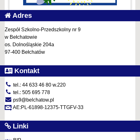
Adres
Zespół Szkolno-Przedszkolny nr 9
w Bełchatowie
os. Dolnośląskie 204a
97-400 Bełchatów
Kontakt
tel.: 44 633 46 80 w.220
tel.: 505 695 778
ps9@belchatow.pl
AE:PL-61898-12375-TTGFV-33
Linki