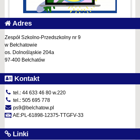
Adres
Zespół Szkolno-Przedszkolny nr 9
w Bełchatowie
os. Dolnośląskie 204a
97-400 Bełchatów
Kontakt
tel.: 44 633 46 80 w.220
tel.: 505 695 778
ps9@belchatow.pl
AE:PL-61898-12375-TTGFV-33
Linki