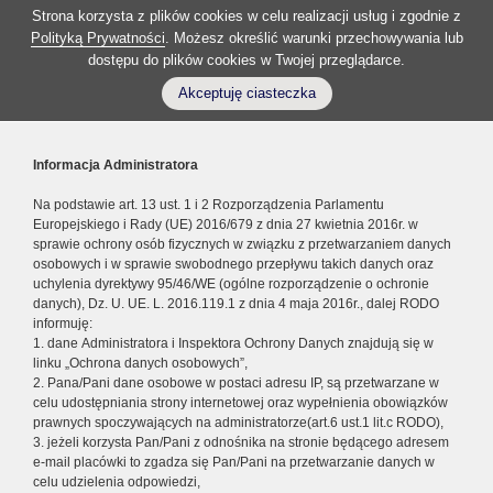
Strona korzysta z plików cookies w celu realizacji usług i zgodnie z
Polityką Prywatności
. Możesz określić warunki przechowywania lub
dostępu do plików cookies w Twojej przeglądarce.
Akceptuję ciasteczka
Informacja Administratora
Na podstawie art. 13 ust. 1 i 2 Rozporządzenia Parlamentu
Europejskiego i Rady (UE) 2016/679 z dnia 27 kwietnia 2016r. w
sprawie ochrony osób fizycznych w związku z przetwarzaniem danych
osobowych i w sprawie swobodnego przepływu takich danych oraz
uchylenia dyrektywy 95/46/WE (ogólne rozporządzenie o ochronie
danych), Dz. U. UE. L. 2016.119.1 z dnia 4 maja 2016r., dalej RODO
informuję:
1. dane Administratora i Inspektora Ochrony Danych znajdują się w
linku „Ochrona danych osobowych”,
2. Pana/Pani dane osobowe w postaci adresu IP, są przetwarzane w
celu udostępniania strony internetowej oraz wypełnienia obowiązków
prawnych spoczywających na administratorze(art.6 ust.1 lit.c RODO),
3. jeżeli korzysta Pan/Pani z odnośnika na stronie będącego adresem
e-mail placówki to zgadza się Pan/Pani na przetwarzanie danych w
celu udzielenia odpowiedzi,