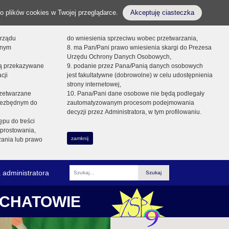
o plików cookies w Twojej przeglądarce.
Akceptuję ciasteczka
orządu
do wniesienia sprzeciwu wobec przetwarzania,
onym
8. ma Pan/Pani prawo wniesienia skargi do Prezesa
Urzędu Ochrony Danych Osobowych,
dą przekazywane
9. podanie przez Pana/Panią danych osobowych
cji
jest fakultatywne (dobrowolne) w celu udostępnienia
strony internetowej,
zetwarzane
10. Pana/Pani dane osobowe nie będą podlegały
niezbędnym do
zautomatyzowanym procesom podejmowania
decyzji przez Administratora, w tym profilowaniu.
ępu do treści
prostowania,
zamknij
zania lub prawo
 administratora
Fraza
ŁCHATOWIE