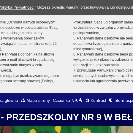
Polityką Prywatności
. Możesz określić warunki przechowywania lub dostępu d
 linku „Ochrona danych osobowych”,
Prokuratura, Sąd) lub organom sam
ne osobowe w postaci adresu IP, są
terytorialnego w związku z prowadz
 celu udostępniania strony
postępowaniem,
raz wypełnienia obowiązków
5. Pana/Pani dane osobowe nie bę
ywających na administratorze(art.6
do państwa trzeciego ani do organiza
),
międzynarodowej,
sta Pan/Pani z odnośnika na stronie
6. Pana/Pani dane osobowe będą pr
em e-mail placówki to zgadza się
wyłącznie przez okres i w zakresie 
zetwarzanie danych w celu
realizacji celu przetwarzania,
owiedzi,
7. przysługuje Panu/Pani prawo dost
we mogą być przekazywane organom
swoich danych osobowych oraz ich s
ganom ochrony prawnej (Policja,
usunięcia lub ograniczenia przetwar
na główna
Mapa strony
Czcionka
Kontrast
Informacja
- PRZEDSZKOLNY NR 9 W BE