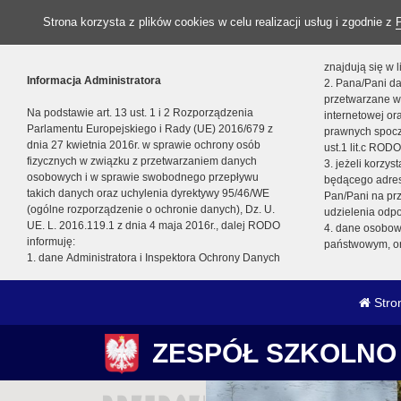
Strona korzysta z plików cookies w celu realizacji usług i zgodnie z
znajdują się w
Informacja Administratora
2. Pana/Pani da
przetwarzane w
Na podstawie art. 13 ust. 1 i 2 Rozporządzenia
internetowej o
Parlamentu Europejskiego i Rady (UE) 2016/679 z
prawnych spocz
dnia 27 kwietnia 2016r. w sprawie ochrony osób
ust.1 lit.c RODO
fizycznych w związku z przetwarzaniem danych
3. jeżeli korzy
osobowych i w sprawie swobodnego przepływu
będącego adres
takich danych oraz uchylenia dyrektywy 95/46/WE
Pan/Pani na pr
(ogólne rozporządzenie o ochronie danych), Dz. U.
udzielenia odp
UE. L. 2016.119.1 z dnia 4 maja 2016r., dalej RODO
4. dane osobo
informuję:
państwowym, or
1. dane Administratora i Inspektora Ochrony Danych
Stro
ZESPÓŁ SZKOLNO 