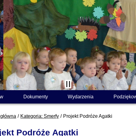
ów
Dokumenty
Wydarzenia
Podzięko
 główna
Kategoria: Smerfy
Projekt Podróże Agatki
jekt Podróże Agatki