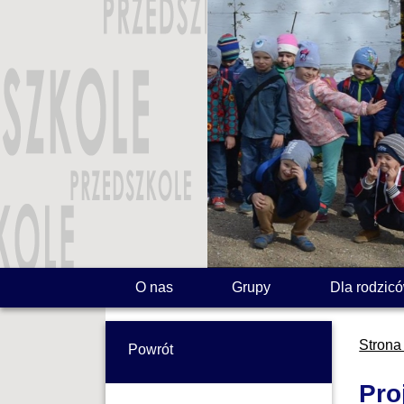
O nas
Grupy
Dla rodzic
Strona
Powrót
Pro