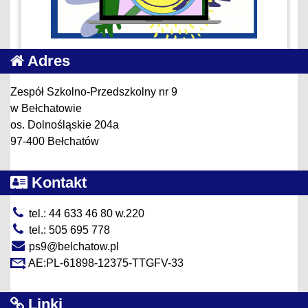
Adres
Zespół Szkolno-Przedszkolny nr 9
w Bełchatowie
os. Dolnośląskie 204a
97-400 Bełchatów
Kontakt
tel.: 44 633 46 80 w.220
tel.: 505 695 778
ps9@belchatow.pl
AE:PL-61898-12375-TTGFV-33
Linki