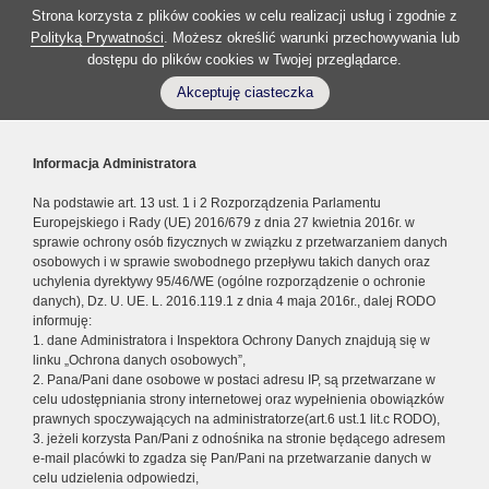
Strona korzysta z plików cookies w celu realizacji usług i zgodnie z
Polityką Prywatności
. Możesz określić warunki przechowywania lub
dostępu do plików cookies w Twojej przeglądarce.
Akceptuję ciasteczka
Informacja Administratora
Na podstawie art. 13 ust. 1 i 2 Rozporządzenia Parlamentu
Europejskiego i Rady (UE) 2016/679 z dnia 27 kwietnia 2016r. w
sprawie ochrony osób fizycznych w związku z przetwarzaniem danych
osobowych i w sprawie swobodnego przepływu takich danych oraz
uchylenia dyrektywy 95/46/WE (ogólne rozporządzenie o ochronie
danych), Dz. U. UE. L. 2016.119.1 z dnia 4 maja 2016r., dalej RODO
informuję:
1. dane Administratora i Inspektora Ochrony Danych znajdują się w
linku „Ochrona danych osobowych”,
2. Pana/Pani dane osobowe w postaci adresu IP, są przetwarzane w
celu udostępniania strony internetowej oraz wypełnienia obowiązków
prawnych spoczywających na administratorze(art.6 ust.1 lit.c RODO),
3. jeżeli korzysta Pan/Pani z odnośnika na stronie będącego adresem
e-mail placówki to zgadza się Pan/Pani na przetwarzanie danych w
celu udzielenia odpowiedzi,