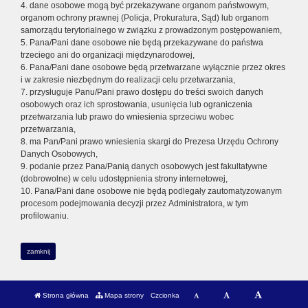
4. dane osobowe mogą być przekazywane organom państwowym,
organom ochrony prawnej (Policja, Prokuratura, Sąd) lub organom
samorządu terytorialnego w związku z prowadzonym postępowaniem,
5. Pana/Pani dane osobowe nie będą przekazywane do państwa
trzeciego ani do organizacji międzynarodowej,
6. Pana/Pani dane osobowe będą przetwarzane wyłącznie przez okres
i w zakresie niezbędnym do realizacji celu przetwarzania,
7. przysługuje Panu/Pani prawo dostępu do treści swoich danych
osobowych oraz ich sprostowania, usunięcia lub ograniczenia
przetwarzania lub prawo do wniesienia sprzeciwu wobec
przetwarzania,
8. ma Pan/Pani prawo wniesienia skargi do Prezesa Urzędu Ochrony
Danych Osobowych,
9. podanie przez Pana/Panią danych osobowych jest fakultatywne
(dobrowolne) w celu udostępnienia strony internetowej,
10. Pana/Pani dane osobowe nie będą podlegały zautomatyzowanym
procesom podejmowania decyzji przez Administratora, w tym
profilowaniu.
zamknij
Strona główna
Mapa strony
Czcionka