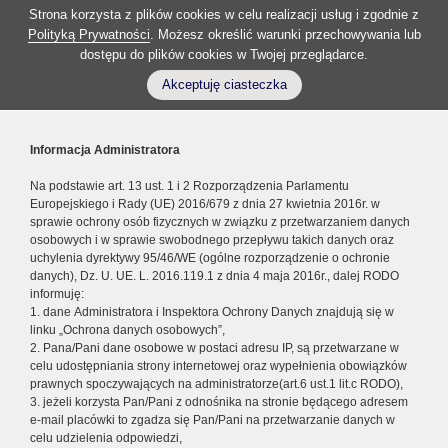
Strona korzysta z plików cookies w celu realizacji usług i zgodnie z
Polityką Prywatności
. Możesz określić warunki przechowywania lub
dostępu do plików cookies w Twojej przeglądarce.
Akceptuję ciasteczka
Informacja Administratora
Na podstawie art. 13 ust. 1 i 2 Rozporządzenia Parlamentu
Europejskiego i Rady (UE) 2016/679 z dnia 27 kwietnia 2016r. w
sprawie ochrony osób fizycznych w związku z przetwarzaniem danych
osobowych i w sprawie swobodnego przepływu takich danych oraz
uchylenia dyrektywy 95/46/WE (ogólne rozporządzenie o ochronie
danych), Dz. U. UE. L. 2016.119.1 z dnia 4 maja 2016r., dalej RODO
informuję:
1. dane Administratora i Inspektora Ochrony Danych znajdują się w
linku „Ochrona danych osobowych”,
2. Pana/Pani dane osobowe w postaci adresu IP, są przetwarzane w
celu udostępniania strony internetowej oraz wypełnienia obowiązków
prawnych spoczywających na administratorze(art.6 ust.1 lit.c RODO),
3. jeżeli korzysta Pan/Pani z odnośnika na stronie będącego adresem
e-mail placówki to zgadza się Pan/Pani na przetwarzanie danych w
celu udzielenia odpowiedzi,