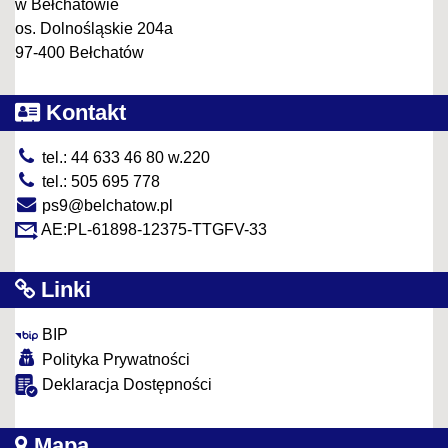
w Bełchatowie
os. Dolnośląskie 204a
97-400 Bełchatów
Kontakt
tel.: 44 633 46 80 w.220
tel.: 505 695 778
ps9@belchatow.pl
AE:PL-61898-12375-TTGFV-33
Linki
BIP
Polityka Prywatności
Deklaracja Dostępności
Mapa