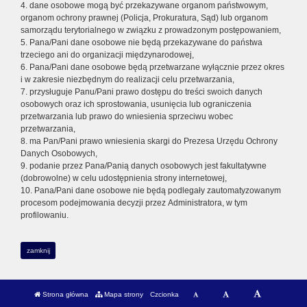
4. dane osobowe mogą być przekazywane organom państwowym,
organom ochrony prawnej (Policja, Prokuratura, Sąd) lub organom
samorządu terytorialnego w związku z prowadzonym postępowaniem,
5. Pana/Pani dane osobowe nie będą przekazywane do państwa
trzeciego ani do organizacji międzynarodowej,
6. Pana/Pani dane osobowe będą przetwarzane wyłącznie przez okres
i w zakresie niezbędnym do realizacji celu przetwarzania,
7. przysługuje Panu/Pani prawo dostępu do treści swoich danych
osobowych oraz ich sprostowania, usunięcia lub ograniczenia
przetwarzania lub prawo do wniesienia sprzeciwu wobec
przetwarzania,
8. ma Pan/Pani prawo wniesienia skargi do Prezesa Urzędu Ochrony
Danych Osobowych,
9. podanie przez Pana/Panią danych osobowych jest fakultatywne
(dobrowolne) w celu udostępnienia strony internetowej,
10. Pana/Pani dane osobowe nie będą podlegały zautomatyzowanym
procesom podejmowania decyzji przez Administratora, w tym
profilowaniu.
zamknij
Strona główna
Mapa strony
Czcionka