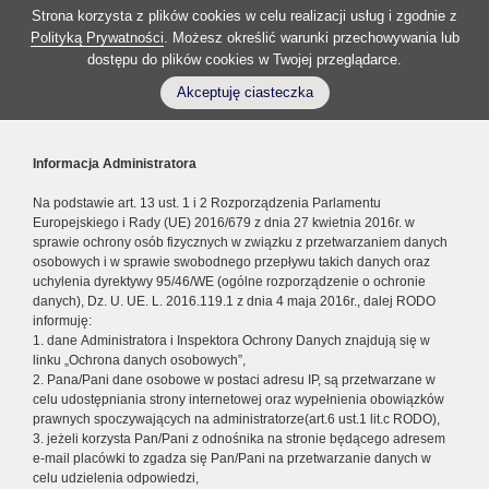
Strona korzysta z plików cookies w celu realizacji usług i zgodnie z
Polityką Prywatności
. Możesz określić warunki przechowywania lub
dostępu do plików cookies w Twojej przeglądarce.
Akceptuję ciasteczka
Informacja Administratora
Na podstawie art. 13 ust. 1 i 2 Rozporządzenia Parlamentu
Europejskiego i Rady (UE) 2016/679 z dnia 27 kwietnia 2016r. w
sprawie ochrony osób fizycznych w związku z przetwarzaniem danych
osobowych i w sprawie swobodnego przepływu takich danych oraz
uchylenia dyrektywy 95/46/WE (ogólne rozporządzenie o ochronie
danych), Dz. U. UE. L. 2016.119.1 z dnia 4 maja 2016r., dalej RODO
informuję:
1. dane Administratora i Inspektora Ochrony Danych znajdują się w
linku „Ochrona danych osobowych”,
2. Pana/Pani dane osobowe w postaci adresu IP, są przetwarzane w
celu udostępniania strony internetowej oraz wypełnienia obowiązków
prawnych spoczywających na administratorze(art.6 ust.1 lit.c RODO),
3. jeżeli korzysta Pan/Pani z odnośnika na stronie będącego adresem
e-mail placówki to zgadza się Pan/Pani na przetwarzanie danych w
celu udzielenia odpowiedzi,