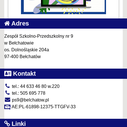
Adres
Zespół Szkolno-Przedszkolny nr 9
w Bełchatowie
os. Dolnośląskie 204a
97-400 Bełchatów
Kontakt
tel.: 44 633 46 80 w.220
tel.: 505 695 778
ps9@belchatow.pl
AE:PL-61898-12375-TTGFV-33
Linki