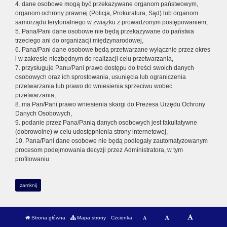
4. dane osobowe mogą być przekazywane organom państwowym,
organom ochrony prawnej (Policja, Prokuratura, Sąd) lub organom
samorządu terytorialnego w związku z prowadzonym postępowaniem,
5. Pana/Pani dane osobowe nie będą przekazywane do państwa
trzeciego ani do organizacji międzynarodowej,
6. Pana/Pani dane osobowe będą przetwarzane wyłącznie przez okres
i w zakresie niezbędnym do realizacji celu przetwarzania,
7. przysługuje Panu/Pani prawo dostępu do treści swoich danych
osobowych oraz ich sprostowania, usunięcia lub ograniczenia
przetwarzania lub prawo do wniesienia sprzeciwu wobec
przetwarzania,
8. ma Pan/Pani prawo wniesienia skargi do Prezesa Urzędu Ochrony
Danych Osobowych,
9. podanie przez Pana/Panią danych osobowych jest fakultatywne
(dobrowolne) w celu udostępnienia strony internetowej,
10. Pana/Pani dane osobowe nie będą podlegały zautomatyzowanym
procesom podejmowania decyzji przez Administratora, w tym
profilowaniu.
zamknij
Strona główna
Mapa strony
Czcionka